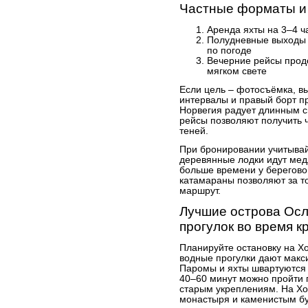
Частные форматы и
Аренда яхты на 3–4 
Полудневные выходы 
по погоде
Вечерние рейсы прод
мягком свете
Если цель – фотосъёмка, в
интервалы и правый борт пр
Норвегия радует длинным с
рейсы позволяют получить 
теней.
При бронировании учитывай
деревянные лодки идут мед
больше времени у берегово
катамараны позволяют за т
маршрут.
Лучшие острова Осл
прогулок во время к
Планируйте остановку на Х
водные прогулки дают макс
Паромы и яхты швартуются 
40–60 минут можно пройти 
старым укреплениям. На Хо
монастыря и каменистым бу