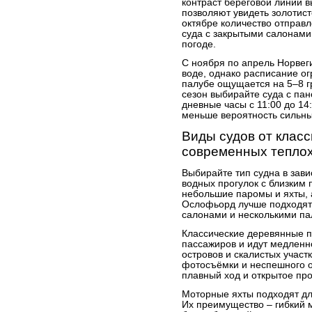
контраст береговой линии в
позволяют увидеть золотист
октябре количество отправ
суда с закрытыми салонами
погоде.
С ноября по апрель Норвеги
воде, однако расписание ог
палубе ощущается на 5–8 гр
сезон выбирайте суда с па
дневные часы с 11:00 до 14
меньше вероятность сильны
Виды судов от класс
современных тепло
Выбирайте тип судна в зави
водных прогулок с близким 
небольшие паромы и яхты, 
Ослофьорд лучше подходят
салонами и несколькими па
Классические деревянные п
пассажиров и идут медленн
островов и скалистых участ
фотосъёмки и неспешного о
плавный ход и открытое про
Моторные яхты подходят дл
Их преимущество – гибкий м