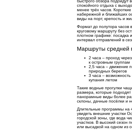
быстрого обзора подойдут в
спокойного отдыха с выход
менее трёх часов. Короткие
набережной и ближайших ос
виды на порт, крепость и ж
Формат до полутора часов 
круговому маршруту без ос
плотном графике: посадка и
интервал отправлений в сез
Маршруты средней 
2 часа – проход чере
к островным группам
2,5 часа – движение 
природных берегов
3 часа – возможность 
купания летом
Такие водные прогулки чащ
размера, которые подходят 
панорамные виды более раз
склоны, дачные посёлки и 
Длительные программы на 4–
увидеть внешние участки О
городской зоны, где вода 
участков. В высокий сезон 
или высадкой на одном из о