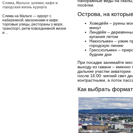
панорамные виды на скалы
Слима, Мальта: шопинг, кафе и
посёлки.
городская жизнь курорта
Острова, на которы
Слима на Мальте — курорт с
набережной, магазинами и кафе:
Ховедёйя – руины мо
торговые улицы, рестораны у моря,
минут
транспорт, ритм повседневной жизни
Линдёйя – деревянные
и…
купания летом
Накхольмен – узкие п
городскую линию
Грессхольмен – прир
будние дни
При посадке занимайте мест
выходу из гавани – именно
дальние участки акватории
после 16:00: мягкий свет 
контрастными, а поток пасс
Как выбрать формат