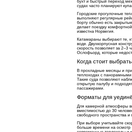
бухт и быстрый переход меж
судах часто планируют купа
Городские прогулочные теп
выполняют регулярные рей
борту обычно есть закрытые
делает поездку комфортной
известна Норвегия.
Катамараны выбирают те, кт
воде. Двухкорпусная констр
скорость позволяет за 2–3 
Ослофьорд, которые недос
Когда стоит выбрать
В прохладные месяцы и при
теплоходах с панорамными
Такие суда позволяют набл
открытую палубу и подходя
пассажирами.
Форматы для уединё
Для камерной атмосферы в
вместимостью до 30 челове
свободного пространства и 
При выборе учитывайте ско
больше времени на осмотр 
современные теплоходы и к