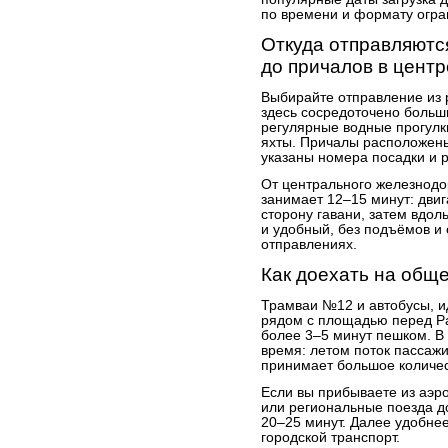
по времени и формату огра
Откуда отправляются
до причалов в цент
Выбирайте отправление из
здесь сосредоточено больш
регулярные водные прогулк
яхты. Причалы расположены
указаны номера посадки и 
От центрального железнодо
занимает 12–15 минут: двига
сторону гавани, затем вдо
и удобный, без подъёмов и 
отправлениях.
Как доехать на общ
Трамваи №12 и автобусы, и
рядом с площадью перед Ра
более 3–5 минут пешком. В
время: летом поток пассажи
принимает большое количес
Если вы прибываете из аэро
или региональные поезда д
20–25 минут. Далее удобне
городской транспорт.