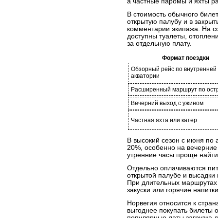
а частные паромы и яхты р
В стоимость обычного билет
открытую палубу и в закрыт
комментарии экипажа. На с
доступны туалеты, отоплени
за отдельную плату.
Формат поездки
Обзорный рейс по внутренней
акватории
Расширенный маршрут по ост
Вечерний выход с ужином
Частная яхта или катер
В высокий сезон с июня по 
20%, особенно на вечерние
утренние часы проще найти
Отдельно оплачиваются пит
открытой палубе и высадки 
При длительных маршрутах
закуски или горячие напитк
Норвегия относится к стран
выгоднее покупать билеты о
популярные даты загрузка д