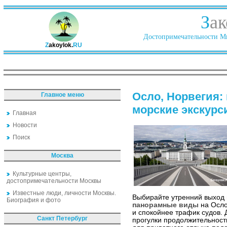
З
ак
Достопримечательности Ми
Z
akoylok.
RU
Осло, Норвегия:
Главное меню
морские экскурс
Главная
Новости
Поиск
Москва
Культурные центры,
достопримечательности Москвы
Известные люди, личности Москвы.
Выбирайте утренний выход н
Биография и фото
панорамные виды
на Осло
и спокойнее трафик судов.
Санкт Петербург
прогулки продолжительност