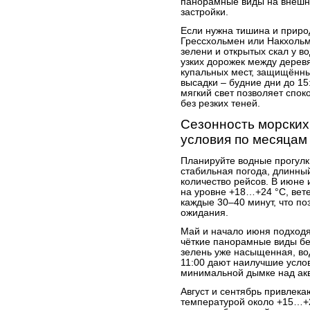
панорамные виды на внешн
застройки.
Если нужна тишина и прир
Грессхольмен или Накхольм
зелени и открытых скал у в
узких дорожек между дере
купальных мест, защищённы
высадки – будние дни до 15:
мягкий свет позволяет спок
без резких теней.
Сезонность морских
условия по месяцам
Планируйте водные прогулки
стабильная погода, длинны
количество рейсов. В июне
на уровне +18…+24 °C, вет
каждые 30–40 минут, что по
ожидания.
Май и начало июня подходя
чёткие панорамные виды без
зелень уже насыщенная, вод
11:00 дают наилучшие услов
минимальной дымке над ак
Август и сентябрь привлека
температурой около +15…+2