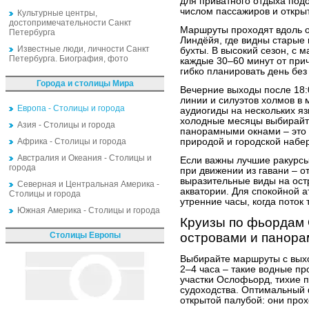
для приватного отдыха под
числом пассажиров и откры
Культурные центры,
достопримечательности Санкт
Маршруты проходят вдоль о
Петербурга
Линдёйя, где видны старые
Известные люди, личности Санкт
бухты. В высокий сезон, с 
Петербурга. Биография, фото
каждые 30–60 минут от прич
гибко планировать день без
Города и столицы Мира
Вечерние выходы после 18:
линии и силуэтов холмов в 
Европа - Столицы и города
аудиогиды на нескольких язы
холодные месяцы выбирайт
Азия - Столицы и города
панорамными окнами – это 
Африка - Столицы и города
природой и городской набе
Австралия и Океания - Столицы и
Если важны лучшие ракурсы
города
при движении из гавани – о
выразительные виды на ост
Северная и Центральная Америка -
акватории. Для спокойной 
Столицы и города
утренние часы, когда поток 
Южная Америка - Столицы и города
Круизы по фьордам 
Столицы Европы
островами и панора
Выбирайте маршруты с выхо
2–4 часа – такие водные пр
участки Ослофьорд, тихие п
судоходства. Оптимальный 
открытой палубой: они прох