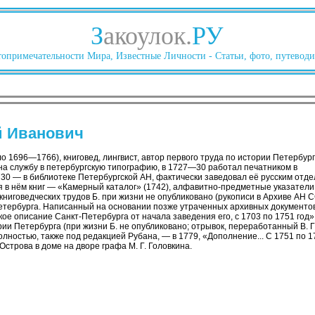
З
акоулок.
РУ
опримечательности Мира, Известные Личности - Статьи, фото, путеводи
й Иванович
о 1696—1766), книговед, лингвист, автор первого труда по истории Петербург
на службу в петербургскую типографию, в 1727—30 работал печатником в
30 — в библиотеке Петербургской АН, фактически заведовал её русским отде
 в нём книг — «Камерный каталог» (1742), алфавитно-предметные указатели 
ниговедческих трудов Б. при жизни не опубликовано (рукописи в Архиве АН С
етербурга. Написанный на основании позже утраченных архивных документов
ое описание Санкт-Петербурга от начала заведения его, с 1703 по 1751 год
ии Петербурга (при жизни Б. не опубликовано; отрывок, переработанный В. Г.
олностью, также под редакцией Рубана, — в 1779, «Дополнение... С 1751 по 1762
Острова в доме на дворе графа М. Г. Головкина.