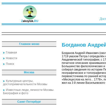
Дост
Z
akoylok.
RU
Богданов Андре
Главное меню
Главная
Богданов Андрей Иванович (окол
1719 указом Петра I определён 
Новости
Академической типографии, с 17
печатное описание хранившихся
Поиск
Большинство филологических и к
собирал сведения по истории П
Москва
географическое и топографическ
первоисточника по ранней истор
«Месяцеслов на лето... 1778», п
Культурные центры,
жил на 3 й линии Васильевского 
достопримечательности Москвы
Известные люди, личности Москвы.
Биография и фото
Санкт Петербург