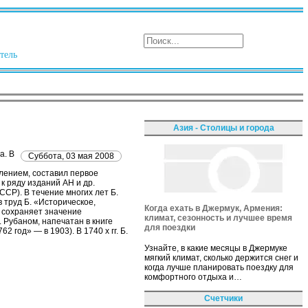
тель
Азия - Столицы и города
а. В
Суббота, 03 мая 2008
лением, составил первое
к ряду изданий АН и др.
ССР). В течение многих лет Б.
 труд Б. «Историческое,
Когда ехать в Джермук, Армения:
» сохраняет значение
климат, сезонность и лучшее время
 Рубаном, напечатан в книге
для поездки
 год» — в 1903). В 1740 х гг. Б.
Узнайте, в какие месяцы в Джермуке
мягкий климат, сколько держится снег и
когда лучше планировать поездку для
комфортного отдыха и…
Счетчики