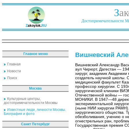
З
ак
Достопримечательности Ми
Z
akoylok.
RU
Вишневский Але
Главное меню
Главная
Вишневский Александр Васи
аул Чирюрт, Дагестан — 194
Новости
хирург, академик Академии
создатель научной школы. О
Поиск
медицинский факультет Каза
профессор хирургии. С 193
Москва
хирургической клиники ВИЭ
Отечественной войны — гос
Культурные центры,
МОНИКИ. В 1947—48 директ
достопримечательности Москвы
экспериментальной хирург
(ныне НИИ хирургии РАМН)
Известные люди, личности Москвы.
хирургического общества. 
Биография и фото
обезболивания, учению о н
огнестрельных ран, пробле
Санкт Петербург
Государственная премия СС