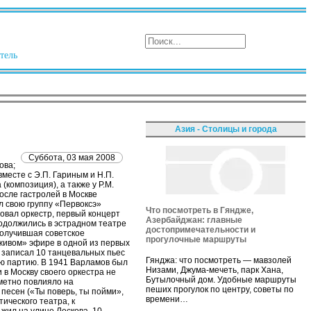
тель
Азия - Столицы и города
Суббота, 03 мая 2008
ова;
месте с Э.П. Гариным и Н.П.
композиция), а также у Р.М.
осле гастролей в Москве
л свою группу «Первоксэ»
Что посмотреть в Гяндже,
овал оркестр, первый концерт
Азербайджан: главные
одолжились в эстрадном театре
достопримечательности и
получившая советское
прогулочные маршруты
«живом» эфире в одной из первых
 записал 10 танцевальных пьес
Гянджа: что посмотреть — мавзолей
ную партию. В 1941 Варламов был
Низами, Джума-мечеть, парк Хана,
 в Москву своего оркестра не
Бутылочный дом. Удобные маршруты
аметно повлияло на
пеших прогулок по центру, советы по
песен («Ты поверь, ты пойми»,
времени…
ического театра, к