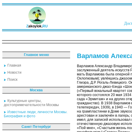
Дост
Z
akoylok.
RU
Варламов Алекс
Главное меню
Главная
Варламов Александр Владимиров
заслуженный деятель искусств Р
Новости
мать Варламова была оперной пе
Охлопковым); увлёкшись джазом,
Поиск
Глиэра, Д.Р. Рогаль-Левицкого.
американского джаз-бэнда «Шок
Москва
(«Первый вокальный квартет со
которого состоялся 20 мая 193
сада «Эрмитаж» и на других от
Культурные центры,
гражданство). В 1938 Варламов 
достопримечательности Москвы
телепередач, 1939), в 1940 — 
на грампластинки в Доме звукоз
Известные люди, личности Москвы.
арестован и заключён в лагерь;
Биография и фото
имел, для записей использовал 
отечественную джазовую исполни
Санкт Петербург
«Пой мне», «Счастьем жизнь пол