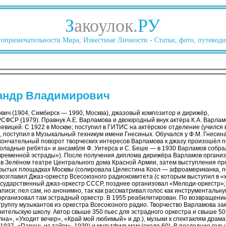
З
акоулок.
РУ
опримечательности Мира, Известные Личности - Статьи, фото, путеводи
андр Владимирович
ич (1904, Симбирск — 1990, Москва), джазовый композитор и дирижёр,
СФСР (1979). Правнук А.Е. Варламова и двоюродный внук актёра К.А. Варлам
вицей. С 1922 в Москве; поступил в ГИТИС на актёрское отделение (учился в
 поступил в Музыкальный техникум имени Гнесиных. Обучался у Ф.М. Гнесина (
 Окончательный поворот творческих интересов Варламова к джазу произошёл п
оладные ребята» и ансамбля Ф. Уитерса и С. Беше — в 1930 Варламов собра
временной эстрады»). После получения диплома дирижёра Варламов организ
4 в Зелёном театре Центрального дома Красной Армии, затем выступления пр
крытых площадках Москвы (солировала Целестина Коол — афроамериканка, 
возглавил Джаз-оркестр Всесоюзного радиокомитета (с которым выступил в 
Государственный джаз-оркестр СССР, позднее организовал «Мелоди-оркестр»;
аписи; пел сам, но анонимно, так как рассматривал голос как инструменталь
 организовал там эстрадный оркестр. В 1955 реабилитирован. По возвращении
группу музыкантов из оркестра Всесоюзного радио. Творчество Варламова з
тельскую школу. Автор свыше 350 пьес для эстрадного оркестра и свыше 50 
на», «Уходит вечер», «Край мой любимый» и др.), музыки к спектаклям драмат