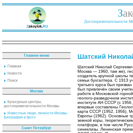
З
ак
Достопримечательности Ми
Z
akoylok.
RU
Шатский Никола
Главное меню
Главная
Шатский Николай Сергеевич
Москва — 1960, там же), гео
Новости
создатель крупной школы те
семьи бухгалтера. С 1913 у
Поиск
третьего курса был призван
был привлечён своим учите
Москва
работе в Московской горно
геолого-разведочном инстит
Культурные центры,
институте АН СССР (с 1956 
достопримечательности Москвы
впервые составлены Геолог
карта СССР (1952, 1956), 
Известные люди, личности Москвы.
Европы (1962). Основные т
Биография и фото
земной коры, теоретически
платформ, в том числе Рус
Санкт Петербург
синеклизы. Ленинская прем