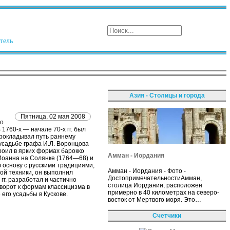
тель
Азия - Столицы и города
Пятница, 02 мая 2008
го
 1760-х — начале 70-х гг. был
прокладывал путь раннему
усадьбе графа И.Л. Воронцова
роил в ярких формах барокко
Амман - Иордания
 Иоанна на Солянке (1764—68) и
 основу с русскими традициями,
Амман - Иордания - Фото -
ой техники, он выполнил
ДостопримечательностиАмман,
гг. разработал и частично
столица Иордании, расположен
ворот к формам классицизма в
примерно в 40 километрах на северо-
его усадьбы в Кускове.
восток от Мертвого моря. Это…
Счетчики