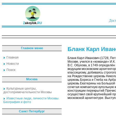
Дост
Z
akoylok.
RU
Бланк Карл Ива
Главное меню
Главная
Бланк Карл Иванович (1728, Пет
Москве, учился в «команде» И.К
Новости
В.С. Обухова, в 1749 определён 
ведущим московским архитектор
Поиск
классицизму, добиваясь строгог
на Рождественке церковь Никол
Москва
церковь Бориса и Глеба на Арба
церковь Екатерины на Большой 
сочетая компактную купольную 
Культурные центры,
конструкции перекрытий Пречисте
достопримечательности Москвы
осуществил свой крупнейший пр
московской архитектуре. Выступ
Известные люди, личности Москвы.
Биография и фото
Санкт Петербург