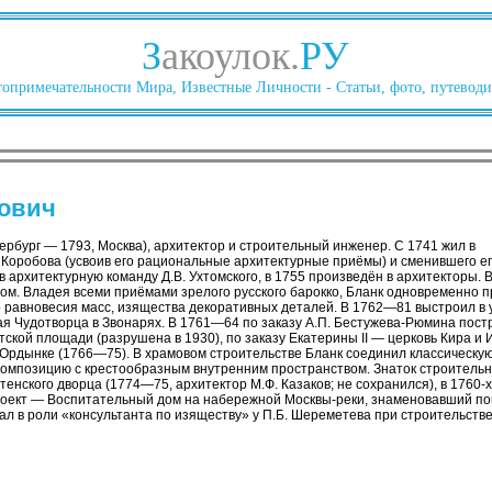
З
акоулок.
РУ
опримечательности Мира, Известные Личности - Статьи, фото, путеводи
нович
ербург — 1793, Москва), архитектор и строительный инженер. С 1741 жил в
. Коробова (усвоив его рациональные архитектурные приёмы) и сменившего е
в архитектурную команду Д.В. Ухтомского, в 1755 произведён в архитекторы. В
ом. Владея всеми приёмами зрелого русского барокко, Бланк одновременно 
о равновесия масс, изящества декоративных деталей. В 1762—81 выстроил в 
ая Чудотворца в Звонарях. В 1761—64 по заказу А.П. Бестужева-Рюмина пост
тской площади (разрушена в 1930), по заказу Екатерины II — церковь Кира и
Ордынке (1766—75). В храмовом строительстве Бланк соединил классическую
композицию с крестообразным внутренним пространством. Знаток строительн
нского дворца (1774—75, архитектор М.Ф. Казаков; не сохранился), в 1760-х 
оект — Воспитательный дом на набережной Москвы-реки, знаменовавший по
ал в роли «консультанта по изяществу» у П.Б. Шереметева при строительстве 