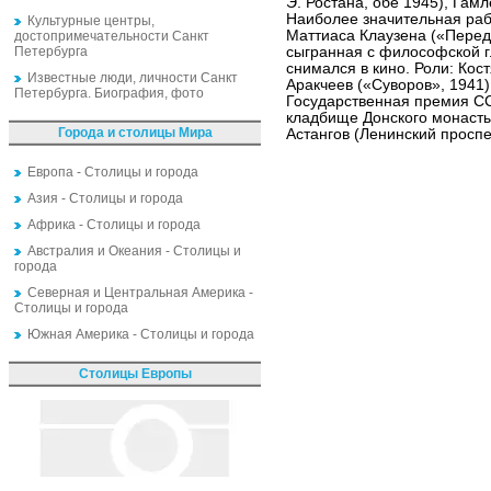
Э. Ростана, обе 1945), Гам
Наиболее значительная раб
Культурные центры,
Маттиаса Клаузена («Перед 
достопримечательности Санкт
Петербурга
сыгранная с философской г
снимался в кино. Роли: Кос
Известные люди, личности Санкт
Аракчеев («Суворов», 1941)
Петербурга. Биография, фото
Государственная премия СС
кладбище Донского монасты
Города и столицы Мира
Астангов (Ленинский проспе
Европа - Столицы и города
Азия - Столицы и города
Африка - Столицы и города
Австралия и Океания - Столицы и
города
Северная и Центральная Америка -
Столицы и города
Южная Америка - Столицы и города
Столицы Европы