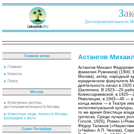
З
ак
Достопримечательности Ми
Z
akoylok.
RU
Астангов Михаи
Главное меню
Главная
Астангов Михаил Фёдорови
фамилия Ружников) (1900, 
Новости
Москва), актёр, народный а
юридическом факультете Мо
Поиск
деятельность начал в 1920 
Шаляпина. В 1923—25 работ
Москва
Комиссаржевской, в 1925—
Революции, в 1943—45 — в 
Культурные центры,
конца жизни — в Театре име
достопримечательности Москвы
интеллектуальной культуры,
то же время блестяще влад
Известные люди, личности Москвы.
гротеска. Среди лучших ро
Биография и фото
Гоголя, 1925), Ромео («Ром
Фёдор Таланов («Нашествие
Санкт Петербург
(«Чайка» А.П. Чехова), Си