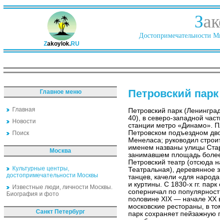
З
ак
Достопримечательности Ми
Z
akoylok.
RU
Петровский парк
Главное меню
Главная
Петровский парк (Ленинград
40), в северо-западной час
Новости
станции метро «Динамо». П
Петровском подъездном дво
Поиск
Менеласа; руководил строит
именем названы улицы Стар
Москва
занимавшем площадь более
Петровский театр (отсюда 
Культурные центры,
Театральная), деревянное 
достопримечательности Москвы
танцев, качели «для народа
и куртины. С 1830-х гг. пар
Известные люди, личности Москвы.
соперничал по популярност
Биография и фото
половине XIX — начале XX 
московские рестораны, в то
Санкт Петербург
парк сохраняет пейзажную 