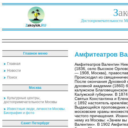
З
ак
Достопримечательности Ми
Z
akoylok.
RU
Амфитеатров Ва
Главное меню
Главная
Амфитеатров Валентин Ник
(1836, село Высокое Орлов
Новости
— 1908, Москва), правосла
Происходил из священничес
Поиск
После окончания Духовной 
духовной академии (1860) 
Москва
калужском Благовещенском х
Калужской губернии. В 1874
Культурные центры,
Святых Константина и Елен
достопримечательности Москвы
с 1892 настоятель кремлёвс
Выдающийся проповедник и
Известные люди, личности Москвы.
московские храмы множеств
Биография и фото
частого причащения. Иоанн
нему из Москвы: «Зачем вы е
Санкт Петербург
Валентин». В 1902 Амфитеат