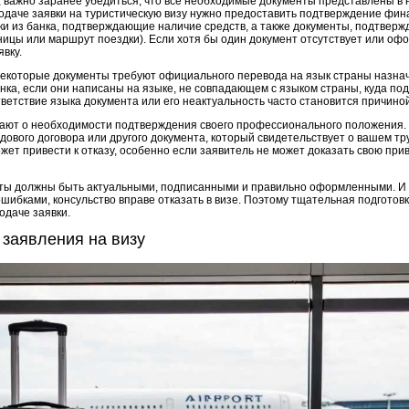
, важно заранее убедиться, что все необходимые документы представлены в 
одаче заявки на туристическую визу нужно предоставить подтверждение фин
ки из банка, подтверждающие наличие средств, а также документы, подтвер
ницы или маршрут поездки). Если хотя бы один документ отсутствует или оф
вку.
 некоторые документы требуют официального перевода на язык страны назнач
нка, если они написаны на языке, не совпадающем с языком страны, куда по
етствие языка документа или его неактуальность часто становится причиной 
ают о необходимости подтверждения своего профессионального положения.
ового договора или другого документа, который свидетельствует о вашем тр
жет привести к отказу, особенно если заявитель не может доказать свою при
нты должны быть актуальными, подписанными и правильно оформленными. И
шибками, консульство вправе отказать в визе. Поэтому тщательная подготовк
одаче заявки.
 заявления на визу