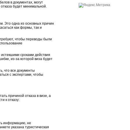
белов в документах, могут
ь отказа будет минимальной.
м. Это одна из основных причин
асаться как формы, так и
 требуют, чтобы переводы были
спользование
с истекшими сроками действия
ибке, из-за которой виза будет
ь, что все документы
аться с экспертами, чтобы
ать причиной отказа в визе, а
и к отказу:
ть информацию, не
анкете указана туристическая