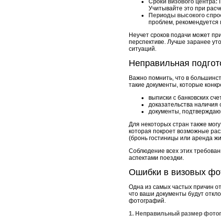
Сроки визового центра:
П
Учитывайте это при расч
Периоды высокого спро
проблем, рекомендуется 
Неучет сроков подачи может при
перспективе. Лучше заранее ут
ситуаций.
Неправильная подгот
Важно помнить, что в большинс
такие документы, которые конк
выписки с банковских сче
доказательства наличия 
документы, подтверждающ
Для некоторых стран также мог
которая покроет возможные рас
(бронь гостиницы или аренда жи
Соблюдение всех этих требован
аспектами поездки.
Ошибки в визовых фо
Одна из самых частых причин от
что ваши документы будут откл
фотографий.
1. Неправильный размер фото