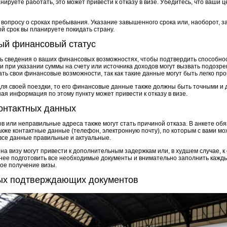
нируете работать, это может привести к отказу в визе. Убедитесь, что ваши 
вопросу о сроках пребывания. Указание завышенного срока или, наоборот, з
кой срок вы планируете покидать страну.
ый финансовый статус
ать сведения о ваших финансовых возможностях, чтобы подтвердить способно
 при указании суммы на счету или источника доходов могут вызвать подозрен
ть свои финансовые возможности, так как такие данные могут быть легко пр
для своей поездки, то его финансовые данные также должны быть точными и
я информация по этому пункту может привести к отказу в визе.
контактных данных
в или неправильные адреса также могут стать причиной отказа. В анкете об
акже контактные данные (телефон, электронную почту), по которым с вами мо
 все данные правильные и актуальные.
а визу могут привести к дополнительным задержкам или, в худшем случае, к 
нее подготовить все необходимые документы и внимательно заполнить кажды
ое получение визы.
ых подтверждающих документов