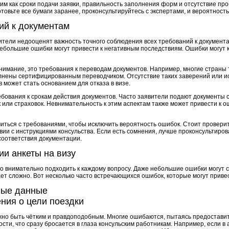
им как сроки подачи заявки, правильность заполнения форм и отсутствие про
отовьте все бумаги заранее, проконсультируйтесь с экспертами, и вероятност
ий к документам
ители недооценят важность точного соблюдения всех требований к документа
 небольшие ошибки могут привести к негативным последствиям. Ошибки могут к
внимание, это требования к переводам документов. Например, многие страны
лнены сертифицированным переводчиком. Отсутствие таких заверений или и
может стать основанием для отказа в визе.
ебования к срокам действия документов. Часто заявители подают документы 
 или страховок. Невнимательность к этим аспектам также может привести к ош
иться с требованиями, чтобы исключить вероятность ошибок. Стоит проверит
ии с инструкциями консульства. Если есть сомнения, лучше проконсультиров
есоответствия документации.
и анкеты на визу
о внимательно подходить к каждому вопросу. Даже небольшие ошибки могут ст
ет сложно. Вот несколько часто встречающихся ошибок, которые могут привест
ные данные
ния о цели поездки
жно быть чётким и правдоподобным. Многие ошибаются, пытаясь предостави
ти, что сразу бросается в глаза консульским работникам. Например, если в 