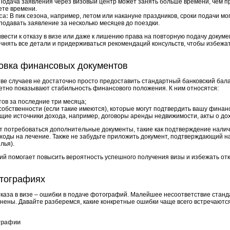
одача заявления через визовый центр может занять больше времени, чем пр
ете времени.
са:
В пик сезона, например, летом или накануне праздников, сроки подачи мо
подавать заявление за несколько месяцев до поездки.
вести к отказу в визе или даже к лишению права на повторную подачу докуме
очнять все детали и придерживаться рекомендаций консульств, чтобы избежа
овка финансовых документов
тве случаев не достаточно просто предоставить стандартный банковский ба
ретно показывают стабильность финансового положения. К ним относятся:
тов за последние три месяца;
собственности (если такие имеются), которые могут подтвердить вашу финан
ие источники дохода, например, договоры аренды недвижимости, акты о дохо
ут потребоваться дополнительные документы, такие как подтверждение налич
ходы на лечение. Также не забудьте приложить документ, подтверждающий н
лья).
ий помогает повысить вероятность успешного получения визы и избежать от
тографиях
каза в визе – ошибки в подаче фотографий. Малейшее несоответствие станда
онены. Давайте разберемся, какие конкретные ошибки чаще всего встречают
графии