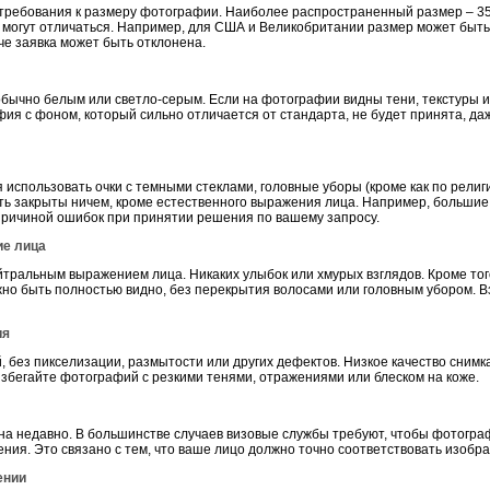
и требования к размеру фотографии. Наиболее распространенный размер – 3
я могут отличаться. Например, для США и Великобритании размер может быть
че заявка может быть отклонена.
бычно белым или светло-серым. Если на фотографии видны тени, текстуры и
фия с фоном, который сильно отличается от стандарта, не будет принята, д
 использовать очки с темными стеклами, головные уборы (кроме как по рели
ь закрыты ничем, кроме естественного выражения лица. Например, большие с
 причиной ошибок при принятии решения по вашему запросу.
ие лица
тральным выражением лица. Никаких улыбок или хмурых взглядов. Кроме того
лжно быть полностью видно, без перекрытия волосами или головным убором. 
ия
 без пикселизации, размытости или других дефектов. Низкое качество снимк
. Избегайте фотографий с резкими тенями, отражениями или блеском на коже.
а недавно. В большинстве случаев визовые службы требуют, чтобы фотогра
ния. Это связано с тем, что ваше лицо должно точно соответствовать изобр
ении