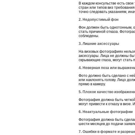
В каждом консульстве есть сво
стран или типов виз требовани
точно следовать указаниям, ина
2. Недопустимый фон
Фон должен быть однотонным, о
стать причиной отказа. Фотогра
соблюдены.
3. Лишние аксессуары
На визовых фотографиях нельзя
аксессуары. Лица не должны быт
скрывающие глаза, могут стать
4. Неверная поза или выражен
Фото должно быть сделано с ней
или наклонять голову. Лицо до
прямо в камеру.
5. Плохое качество изображен
Фотография должна быть четкой,
могут привести к отказу в визе
6. Неактуальные фотографии
Фотография должна быть сделан
шести месяцев до подачи заявле
7. Ошибки в формате и разреш