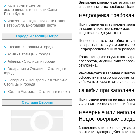
Внимание к мелким деталям, так
Культурные центры,
спасти от многих проблем. Подг
достопримечательности Санкт
Петербурга
Недооценка требован
Известные люди, личности Санкт
При подаче на визу многие заяв
Петербурга. Биография, фото
отказов в визе, поскольку даже
содержания документов.
Города и столицы Мира
Первое, на что стоит обратить 
заверены нотариусом или выпо
Европа - Столицы и города
непрофессиональных переводов 
Азия - Столицы и города
Кроме того, важно учитывать тр
паспортов, медицинских справок
Африка - Столицы и города
отклонена.
Австралия и Океания - Столицы и
города
Рекомендуется заранее ознаком
оформлены в строгом соответств
Северная и Центральная Америка -
избежать отказа в визе из-за н
Столицы и города
Ошибки при заполнени
Южная Америка - Столицы и города
При подаче анкеты на визу важн
Столицы Европы
исправить их после подачи быва
Неверные или непол
Недостоверные сведе
Заявление о целях поездки дол
соответствующую действительнос