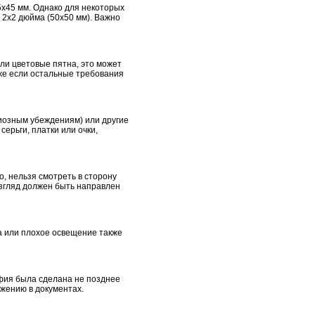
5x45 мм. Однако для некоторых
 2x2 дюйма (50x50 мм). Важно
ли цветовые пятна, это может
аже если остальные требования
гиозным убеждениям) или другие
ерьги, платки или очки,
, нельзя смотреть в сторону
Взгляд должен быть направлен
а или плохое освещение также
фия была сделана не позднее
ажению в документах.