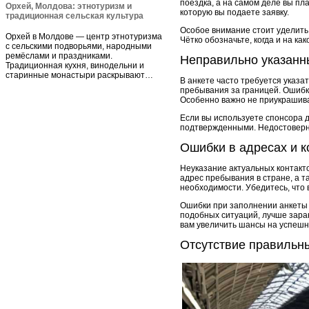
поездка, а на самом деле вы пла
Орхей, Молдова: этнотуризм и
которую вы подаете заявку.
традиционная сельская культура
Особое внимание стоит уделить 
Орхей в Молдове — центр этнотуризма
Чётко обозначьте, когда и на ка
с сельскими подворьями, народными
ремёслами и праздниками.
Неправильно указанн
Традиционная кухня, винодельни и
старинные монастыри раскрывают…
В анкете часто требуется указ
пребывания за границей. Ошибки
Особенно важно не приукрашива
Если вы используете спонсора 
подтвержденными. Недостоверна
Ошибки в адресах и 
Неуказание актуальных контакто
адрес пребывания в стране, а т
необходимости. Убедитесь, что
Ошибки при заполнении анкеты н
подобных ситуаций, лучше зара
вам увеличить шансы на успешн
Отсутствие правильн