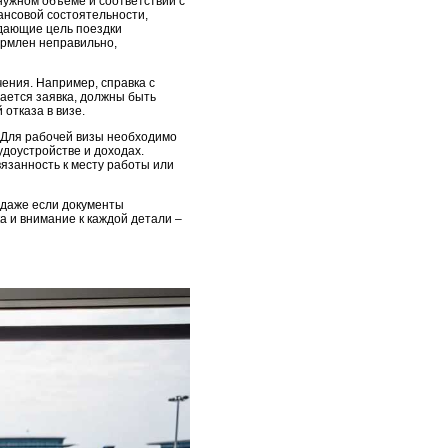
нужном объеме и соответствии с
ансовой состоятельности,
ждающие цель поездки
ормлен неправильно,
ения. Например, справка с
дается заявка, должны быть
отказа в визе.
 Для рабочей визы необходимо
удоустройстве и доходах.
вязанность к месту работы или
 даже если документы
а и внимание к каждой детали –