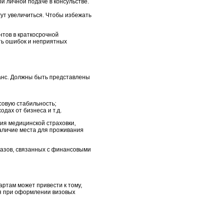
и личной подаче в консульстве.
гут увеличиться. Чтобы избежать
нтов в краткосрочной
ть ошибок и неприятных
ланс. Должны быть представлены
совую стабильность;
дах от бизнеса и т.д.
ия медицинской страховки,
аличие места для проживания
казов, связанных с финансовыми
ртам может привести к тому,
ся при оформлении визовых