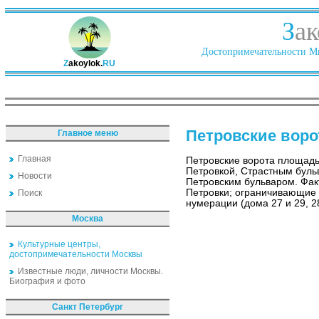
З
ак
Достопримечательности Ми
Z
akoylok.
RU
Петровские воро
Главное меню
Главная
Петровские ворота площад
Петровкой, Страстным буль
Новости
Петровским бульваром. Фак
Петровки; ограничивающие
Поиск
нумерации (дома 27 и 29, 28
Москва
Культурные центры,
достопримечательности Москвы
Известные люди, личности Москвы.
Биография и фото
Санкт Петербург