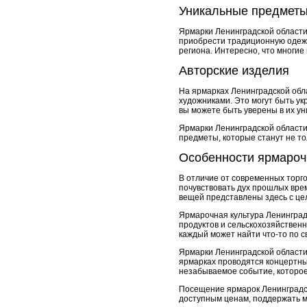
Уникальные предметы
Ярмарки Ленинградской области
приобрести традиционную одежд
региона. Интересно, что многие
Авторские изделия
На ярмарках Ленинградской обл
художниками. Это могут быть ук
вы можете быть уверены в их ун
Ярмарки Ленинградской области
предметы, которые станут не т
Особенности ярмароч
В отличие от современных торг
почувствовать дух прошлых вре
вещей представлены здесь с це
Ярмарочная культура Ленинградс
продуктов и сельскохозяйственн
каждый может найти что-то по св
Ярмарки Ленинградской области
ярмарках проводятся концертны
незабываемое событие, которое
Посещение ярмарок Ленинградск
доступным ценам, поддержать м