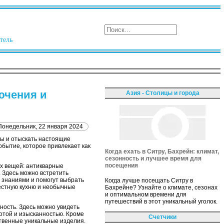
тель
ючения и
Азия - Столицы и города
Понедельник, 22 января 2024
ны и отыскать настоящие
обытие, которое привлекает как
Когда ехать в Ситру, Бахрейн: климат,
сезонность и лучшее время для
посещения
х вещей: антикварные
 Здесь можно встретить
 знаниями и помогут выбрать
Когда лучше посещать Ситру в
естную кухню и необычные
Бахрейне? Узнайте о климате, сезонах
и оптимальном времени для
путешествий в этот уникальный уголок.
ность. Здесь можно увидеть
отой и изысканностью. Кроме
Счетчики
ственные уникальные изделия.