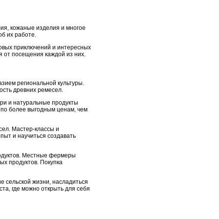
ия, кожаные изделия и многое
об их работе.
новых приключений и интересных
я от посещения каждой из них.
азием региональной культуры.
ость древних ремесел.
ри и натуральные продукты
 по более выгодным ценам, чем
сел. Мастер-классы и
пыт и научиться создавать
одуктов. Местные фермеры
ых продуктов. Покупка
е сельской жизни, насладиться
та, где можно открыть для себя