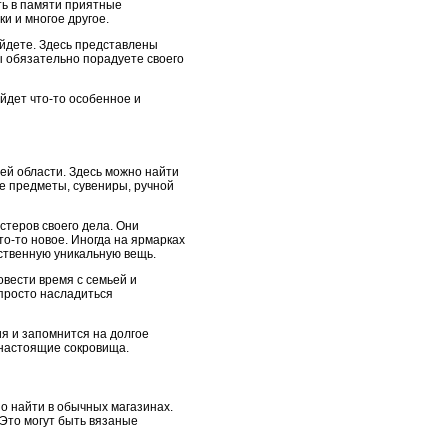
ть в памяти приятные
и и многое другое.
айдете. Здесь представлены
ы обязательно порадуете своего
йдет что-то особенное и
сей области. Здесь можно найти
е предметы, сувениры, ручной
стеров своего дела. Они
то-то новое. Иногда на ярмарках
бственную уникальную вещь.
овести время с семьей и
просто насладиться
я и запомнится на долгое
 настоящие сокровища.
о найти в обычных магазинах.
 Это могут быть вязаные