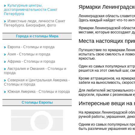
Культурные центры,
Ярмарки Ленинградск
достопримечательности Санкт
Петербурга
Ленинградская область славитс
Здесь каждый найдет что-то инт
Известные люди, личности Санкт
Петербурга. Биография, фото
Ярмарки Ленинградской области
местами, которые воссоздают д
Города и столицы Мира
Места настоящих при
Европа - Столицы и города
Путешествие по ярмаркам Ленин
Азия - Столицы и города
испытать свою смелость и ловко
яркостью.
Африка - Столицы и города
Один из самых популярных аттра
Австралия и Океания - Столицы и
решится на этот смелый шаг, с
города
Кроме аттракционов, на ярмарк
Северная и Центральная Америка -
забеги на выносливость, скорос
Столицы и города
Для любителей экстремального о
Южная Америка - Столицы и города
карусели, прыжки с резиновым 
Столицы Европы
Интересные вещи на 
На ярмарках Ленинградской обл
ручной работы, украшения, дек
Одним из самых популярных пре
быть различные украшения из ко