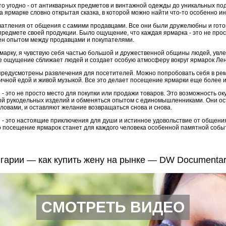
то угодно - от антикварных предметов и винтажной одежды до уникальных по
 ярмарке словно открытая сказка, в которой можно найти что-то особенно и
атления от общения с самими продавцами. Все они были дружелюбны и гото
предмете своей продукции. Было ощущение, что каждая ярмарка - это не прос
ен опытом между продавцами и покупателями.
рмарку, я чувствую себя частью большой и дружественной общины людей, ув
ое ощущение сближает людей и создает особую атмосферу вокруг ярмарок Лен
 предусмотрены развлечения для посетителей. Можно попробовать себя в рем
уличной едой и живой музыкой. Все это делает посещение ярмарки еще боле
- это не просто место для покупки или продажи товаров. Это возможность ок
ой рукодельных изделий и обменяться опытом с единомышленниками. Они ос
ловами, и оставляют желание возвращаться снова и снова.
- это настоящие приключения для души и истинное удовольствие от общения 
что посещение ярмарок станет для каждого человека особенной памятной соб
гарии — как купить жену на рынке — DW Documentar
СМОТРЕТЬ ВИДЕО