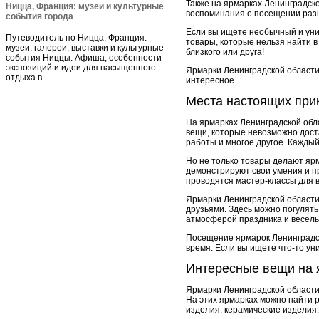
Также на ярмарках Ленинградск
Ницца, Франция: музеи и культурные
воспоминания о посещении разны
события города
Если вы ищете необычный и уни
Путеводитель по Ницца, Франция:
товары, которые нельзя найти в
музеи, галереи, выставки и культурные
близкого или друга!
события Ниццы. Афиша, особенности
экспозиций и идеи для насыщенного
Ярмарки Ленинградской области 
отдыха в…
интересное.
Места настоящих при
На ярмарках Ленинградской обла
вещи, которые невозможно дост
работы и многое другое. Каждый
Но не только товары делают яр
демонстрируют свои умения и пр
проводятся мастер-классы для в
Ярмарки Ленинградской области 
друзьями. Здесь можно погулят
атмосферой праздника и весель
Посещение ярмарок Ленинградск
время. Если вы ищете что-то ун
Интересные вещи на 
Ярмарки Ленинградской области
На этих ярмарках можно найти 
изделия, керамические изделия,