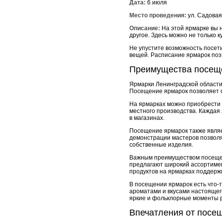
Дата:
6 июля
Место проведения:
ул. Садовая,
Описание:
На этой ярмарке вы 
другое. Здесь можно не только 
Не упустите возможность посет
вещей. Расписание ярмарок позв
Преимущества посещ
Ярмарки Ленинградской области
Посещение ярмарок позволяет о
На ярмарках можно приобрести 
местного производства. Каждая
в магазинах.
Посещение ярмарок также являе
демонстрации мастеров позволяю
собственные изделия.
Важным преимуществом посещен
предлагают широкий ассортимен
продуктов на ярмарках поддержи
В посещении ярмарок есть что-т
ароматами и вкусами настоящего
яркие и фольклорные моменты р
Впечатления от посе