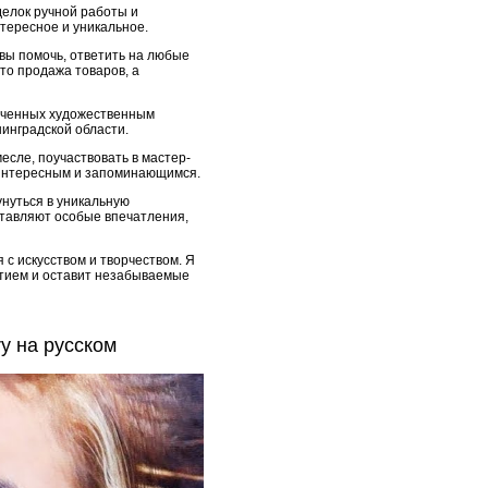
делок ручной работы и
нтересное и уникальное.
вы помочь, ответить на любые
то продажа товаров, а
леченных художественным
инградской области.
есле, поучаствовать в мастер-
е интересным и запоминающимся.
унуться в уникальную
тавляют особые впечатления,
с искусством и творчеством. Я
ытием и оставит незабываемые
y на русском