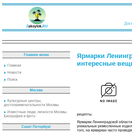
Дост
Z
akoylok.
RU
Ярмарки Ленингр
Главное меню
интересные вещ
Главная
Новости
Поиск
Москва
Культурные центры,
достопримечательности Москвы
Известные люди, личности Москвы.
рецепты.
Биография и фото
Ярмарки Ленинградской области 
уникальные ремесленные издели
Санкт Петербург
того, на ярмарках часто провод