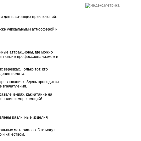
ти для настоящих приключений.
акже уникальными атмосферой и
чные аттракционы, где можно
азят своим профессионализмом и
веревках. Только тот, кто
щения полета.
оревнованиях. Здесь проводятся
е впечатления.
азвлечениях, как катание на
реналин и море эмоций!
авлены различные изделия
альных материалов. Это могут
 и качеством.