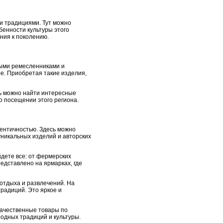
и традициями. Тут можно
бенности культуры этого
ния к поколению.
выми ремесленниками и
ое. Приобретая такие изделия,
сь можно найти интересные
о посещении этого региона.
тентичностью. Здесь можно
уникальных изделий и авторских
дете все: от фермерских
едставлено на ярмарках, где
отдыха и развлечений. На
радиций. Это яркое и
качественные товары по
одных традиций и культуры.