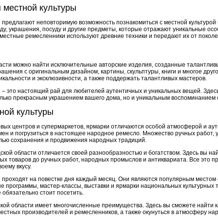
 местной культуры
 предлагают неповторимую возможность познакомиться с местной культурой 
у, украшения, посуду и другие предметы, которые отражают уникальные осо
 местные ремесленники используют древние техники и передают их от поколе
асти можно найти исключительные авторские изделия, созданные талантли
рашения с оригинальным дизайном, картины, скульптуры, книги и многое друг
икальности и эксклюзивности, а также поддержать талантливых мастеров.
 – это настоящий рай для любителей аутентичных и уникальных вещей. Зде
олько прекрасным украшением вашего дома, но и уникальным воспоминанием 
ной культуры
овых центров и супермаркетов, ярмарки отличаются особой атмосферой и ау
мен и погрузиться в настоящее народное ремесло. Множество ручных работ, 
лью сохранения и продвижения народных традиций.
кой области отличается своей разнообразностью и богатством. Здесь вы най
ых товаров до ручных работ, народных промыслов и антиквариата. Все это пр
оему вкусу.
 проходят на повестке дня каждый месяц. Они являются популярным местом 
е программы, мастер-классы, выставки и ярмарки национальных культурных т
 обязательно стоит посетить.
ой области имеет многочисленные преимущества. Здесь вы сможете найти 
естных производителей и ремесленников, а также окунуться в атмосферу нар