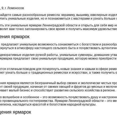
 9, г. Ломоносов
найдете самые разнообразные ремесла: керамику, вышивку, ювелирные издел
купить уникальные изделия, но и познакомиться с мастерами и узнать больше 
ить эти уникальные ярмарки Ленинградской области и открыть для себя мир 
олит вам точно запланировать свое время и получить максимум удовольстви
ения ярмарок
 предлагают уникальную возможность ознакомиться с богатством и разнообр
кунуться в атмосферу настоящего сельского быта и почувствовать аутентичн
декоративные изделия ручной работы, уникальные сувениры, домашние утва
 ярмарка предлагает свою уникальную продукцию, которую можно приобрести
тся отличным поводом для почерпнуть новые знания и навыки в сфере реме
т узнать больше о традиционных ремеслах и искусствах, а также получить о
ия ярмарок является безграничный выбор свежих и экологически чистых пр
т своей продукции, начиная от свежих овощей и фруктов до мясных и молочн
вает малый бизнес и способствует развитию сельского хозяйства в регионе.
о волшебное и особенное – это возможность почувствовать душу и настроени
 провинциального гостеприимства. Ярмарки Ленинградской области – это мес
егиона, насладиться красотой и богатством народной культуры.
щения ярмарок