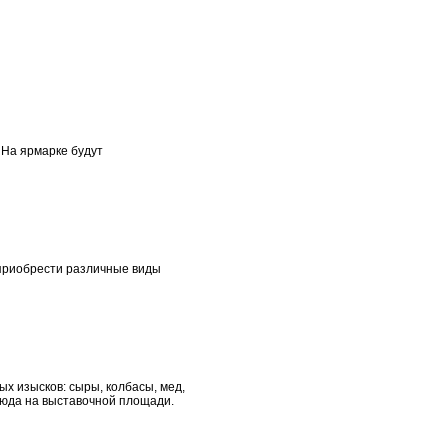
 На ярмарке будут
 приобрести различные виды
х изысков: сыры, колбасы, мед,
люда на выставочной площади.