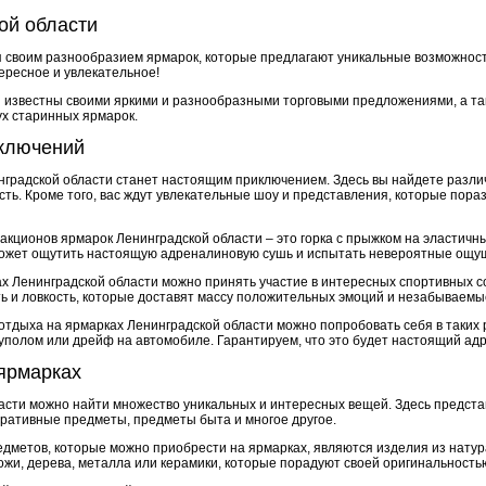
ой области
я своим разнообразием ярмарок, которые предлагают уникальные возможнос
ересное и увлекательное!
 известны своими яркими и разнообразными торговыми предложениями, а т
ух старинных ярмарок.
ключений
градской области станет настоящим приключением. Здесь вы найдете разли
сть. Кроме того, вас ждут увлекательные шоу и представления, которые пор
кционов ярмарок Ленинградской области – это горка с прыжком на эластичных 
может ощутить настоящую адреналиновую сушь и испытать невероятные ощу
ах Ленинградской области можно принять участие в интересных спортивных с
ть и ловкость, которые доставят массу положительных эмоций и незабываемы
тдыха на ярмарках Ленинградской области можно попробовать себя в таких р
куполом или дрейф на автомобиле. Гарантируем, что это будет настоящий ад
ярмарках
асти можно найти множество уникальных и интересных вещей. Здесь предст
оративные предметы, предметы быта и многое другое.
дметов, которые можно приобрести на ярмарках, являются изделия из натур
жи, дерева, металла или керамики, которые порадуют своей оригинальностью