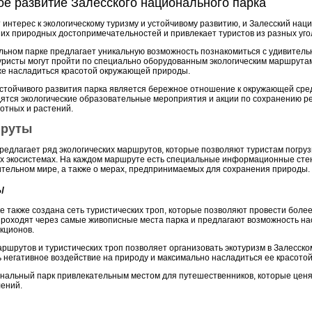
ое развитие Залесского национального парка
интерес к экологическому туризму и устойчивому развитию, и Залесский нац
их природных достопримечательностей и привлекает туристов из разных уго
льном парке предлагает уникальную возможность познакомиться с удивител
 туристы могут пройти по специально оборудованным экологическим маршрута
же насладиться красотой окружающей природы.
стойчивого развития парка является бережное отношение к окружающей сред
дятся экологические образовательные мероприятия и акции по сохранению р
отных и растений.
шруты
редлагает ряд экологических маршрутов, которые позволяют туристам погру
ых экосистемах. На каждом маршруте есть специальные информационные стен
тельном мире, а также о мерах, предпринимаемых для сохранения природы.
ы
е также создана сеть туристических троп, которые позволяют провести бол
 проходят через самые живописные места парка и предлагают возможность на
кционов.
аршрутов и туристических троп позволяет организовать экотуризм в Залесск
 негативное воздействие на природу и максимально насладиться ее красотой
ональный парк привлекательным местом для путешественников, которые ценя
лений.