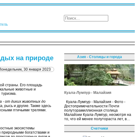
тель
тдых на природе
Азия - Столицы и города
Понедельник, 30 января 2023
ной страны. Его площадь
икальные животные и
Куала-Лумпур - Малайзия
 туризма.
 - от диких животных до
Куала-Лумпур - Малайзия - Фото -
а, рысь и другие. Также здесь
Достопримечательности Почти
десными птичьими трелями.
полуторамиллионная столица
Малайзии Куала-Лумпур, несмотря на
то, что ей менее полутораста лет, в…
лостные экосистемы
Счетчики
и природными богатствами и
лесов до просторных лугов и