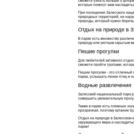
сможете узнать больше о флоре,
которые помогут вам насладить
При посещении Залесского наци
природных территорий, не нару
природы, который нужно беречь
Отдых на природе в 
В парке есть множество различ
природу или уютным скрытым ме
Пешие прогулки
Для любителей активного отдых
сможете пройти тропами, котор
Пешие прогулки - это отличный
парка, услышать пение птиц и н
Водные развлечения
Залесский национальный парк р
совершить увлекательную прогул
Также в парке есть пляжные зоны
прозрачная, поэтому купание б
Отдых на природе в Залесском н
окружающего мира и насладитьс
парке!