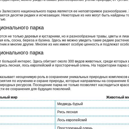
 Залесского национального парка является ее неповторимое разнообразие. 
аются десятки редких и исчезающих. Некоторые из них могут быть найдены т
тью.
ционального парка
тся не только деревья и кустарники, но и разнообразные травы, цветы и ли
я ель, сосна, береза и бузина. Здесь же можно увидеть такие редкие растени
ник и многие другие. Многие из них имеют особую ценность и подлежат особ
ционального парка
 большой интерес. Здесь обитает около 300 видов животных, среди которых 
 рись лесная, лось европейский и просторечный олень. На территории парка
казывает неоценимую роль в сохранении уникальных природных комплексов и
риятия по изучению и охране природы, которые направлены на сохранение 
иродных ресурсов. Посещение парка не только позволяет насладиться красо
ти ее сохранения для будущих поколений.
льный мир
Животный м
Медведь бурый
Рись лесная
Лось европейский
Просторечный олень