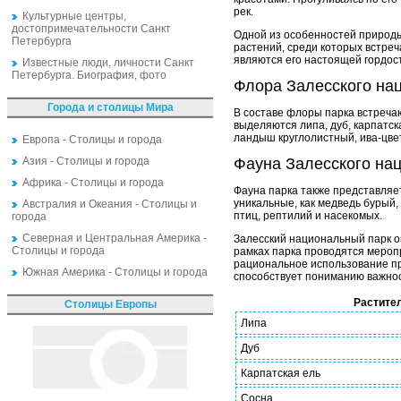
рек.
Культурные центры,
достопримечательности Санкт
Одной из особенностей природы
Петербурга
растений, среди которых встреч
являются его настоящей гордос
Известные люди, личности Санкт
Петербурга. Биография, фото
Флора Залесского на
Города и столицы Мира
В составе флоры парка встречаю
выделяются липа, дуб, карпатска
ландыш круглолистный, ива-цвет
Европа - Столицы и города
Азия - Столицы и города
Фауна Залесского на
Африка - Столицы и города
Фауна парка также представляет
уникальные, как медведь бурый,
Австралия и Океания - Столицы и
птиц, рептилий и насекомых.
города
Северная и Центральная Америка -
Залесский национальный парк о
Столицы и города
рамках парка проводятся мероп
рациональное использование пр
Южная Америка - Столицы и города
способствует пониманию важнос
Растите
Столицы Европы
Липа
Дуб
Карпатская ель
Сосна