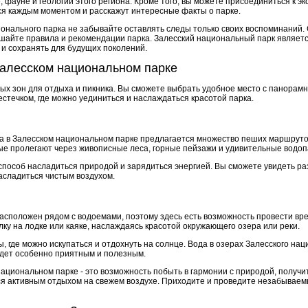
 фауне и геологии этого региона. Кроме того, вы можете присоединиться к эк
ся каждым моментом и расскажут интересные факты о парке.
онального парка не забывайте оставлять следы только своих воспоминаний.
шайте правила и рекомендации парка. Залесский национальный парк являетс
 и сохранять для будущих поколений.
Залесском национальном парке
ных зон для отдыха и пикника. Вы сможете выбрать удобное место с панора
стечком, где можно уединиться и наслаждаться красотой парка.
а в Залесском национальном парке предлагается множество пеших маршруто
ые пролегают через живописные леса, горные пейзажи и удивительные водоп
 способ насладиться природой и зарядиться энергией. Вы сможете увидеть р
асладиться чистым воздухом.
асположен рядом с водоемами, поэтому здесь есть возможность провести вре
ку на лодке или каяке, наслаждаясь красотой окружающего озера или реки.
, где можно искупаться и отдохнуть на солнце. Вода в озерах Залесского нац
удет особенно приятным и полезным.
ациональном парке - это возможность побыть в гармонии с природой, получи
я активным отдыхом на свежем воздухе. Приходите и проведите незабываем