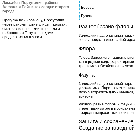
Лиссабон, Португалия: районы
Алфама и Байша как сердце старого
Береза
города
Бузина
Прогулка по Лиссабону, Португалия
через районы: узкие улицы, трамваи,
Разнообразие флоры 
смотровые площадки, площади и
набережная Тежу со следами
Залесский национальный парк и
средневековья и эпохи…
зоне и представляет собой иде
Флора
Флора Залесского национального
так и редкие виды, характерные
трав и мхов. Особенно примеча
Фауна
Залесский национальный парк с
угрожаемых. Парк является такж
можно встретить диких кабанов,
тритоны.
Разнообразие флоры и фауны За
играет важную роль в сохранени
природным красотами, но и поз
Защита и сохранение
Создание заповедной