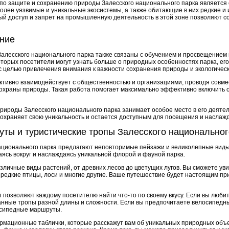
по защите и сохранению природы Залесского национального парка является
олее уязвимые и уникальные экосистемы, а также обитающие в них редкие и
ый доступ и запрет на промышленную деятельность в этой зоне позволяют со
ние
алесского национального парка также связаны с обучением и просвещением
которых посетители могут узнать больше о природных особенностях парка, ег
с целью привлечения внимания к важности сохранения природы и экологическ
ктивно взаимодействует с общественностью и организациями, проводя совм
храны природы. Такая работа помогает максимально эффективно включить о
природы Залесского национального парка занимает особое место в его деят
сохраняет свою уникальность и остается доступным для посещения и наслаж
ты и туристические тропы Залесского национальног
ционального парка предлагают неповторимые пейзажи и великолепные виды
ясь вокруг и наслаждаясь уникальной флорой и фауной парка.
зличные виды растений, от древних лесов до цветущих лугов. Вы сможете ув
ы, редкие птицы, лоси и многие другие. Ваше путешествие будет настоящим 
позволяют каждому посетителю найти что-то по своему вкусу. Если вы любит
нные тропы разной длины и сложности. Если вы предпочитаете велосипедные
осипедные маршруты.
мационные таблички, которые расскажут вам об уникальных природных объе