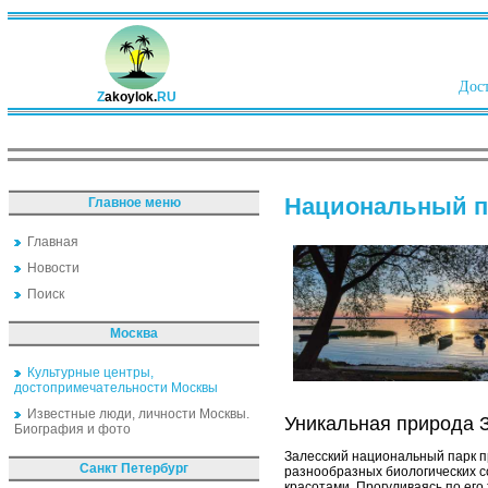
Дост
Z
akoylok.
RU
Национальный па
Главное меню
Главная
Новости
Поиск
Москва
Культурные центры,
достопримечательности Москвы
Известные люди, личности Москвы.
Уникальная природа 
Биография и фото
Залесский национальный парк п
Санкт Петербург
разнообразных биологических с
красотами. Прогуливаясь по его