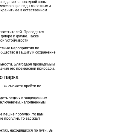
 создание заповедной зоны.
 исчезающие виды животных и
хранить ее в естественном
 посетителей. Проводятся
о флоре и фауне. Также
ой устойчивости.
естные мероприятия по
бщество в защиту и сохранение
ельности. Благодаря проводимым
дения его прекрасной природой.
о парка
. Вы сможете пройти по
идеть редких и защищенных
приключением, наполненным
е пешие прогулки, то вам
 прогулки, то вас ждут
ктах, находящихся по пути. Вы