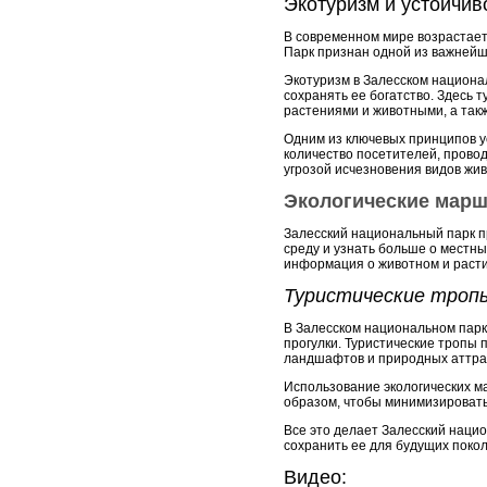
Экотуризм и устойчив
В современном мире возрастает 
Парк признан одной из важнейш
Экотуризм в Залесском национа
сохранять ее богатство. Здесь
растениями и животными, а так
Одним из ключевых принципов у
количество посетителей, прово
угрозой исчезновения видов жив
Экологические мар
Залесский национальный парк п
среду и узнать больше о местн
информация о животном и расти
Туристические троп
В Залесском национальном парк
прогулки. Туристические тропы
ландшафтов и природных аттра
Использование экологических м
образом, чтобы минимизировать
Все это делает Залесский наци
сохранить ее для будущих поко
Видео: