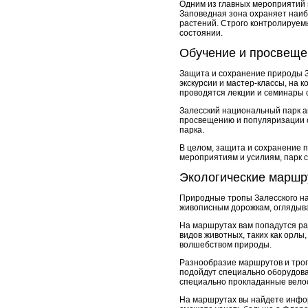
Одним из главных мероприятий 
Заповедная зона охраняет наиб
растений. Строго контролируем
состоянии.
Обучение и просвеще
Защита и сохранение природы З
экскурсии и мастер-классы, на 
проводятся лекции и семинары 
Залесский национальный парк а
просвещению и популяризации о
парка.
В целом, защита и сохранение 
мероприятиям и усилиям, парк 
Экологические маршру
Природные тропы Залесского на
живописным дорожкам, оглядыва
На маршрутах вам попадутся ра
видов животных, таких как орл
волшебством природы.
Разнообразие маршрутов и троп 
подойдут специально оборудова
специально прокладанные вел
На маршрутах вы найдете инфор