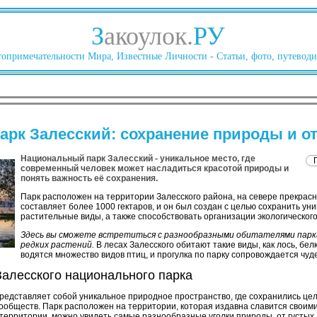
З
акоулок.
РУ
опримечательности Мира, Известные Личности - Статьи, фото, путеводи
рк Залесский: сохранение природы и о
Национальный парк Залесский - уникальное место, где
современный человек может насладиться красотой природы и
понять важность её сохранения.
Парк расположен на территории Залесского района, на севере прекрас
составляет более 1000 гектаров, и он был создан с целью сохранить ун
растительные виды, а также способствовать организации экологического
Здесь вы сможете встретиться с разнообразными обитателями парка
редких растений.
В лесах Залесского обитают такие виды, как лось, белк
водятся множество видов птиц, и прогулка по парку сопровождается чу
Залесского национального парка
редставляет собой уникальное природное пространство, где сохранились це
ообществ. Парк расположен на территории, которая издавна славится своим
 территории, можно увидеть самые разнообразные уголки природы, от густых 