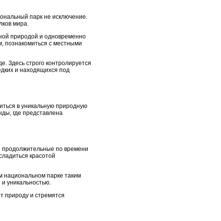
иональный парк не исключение.
лков мира.
ьной природой и одновременно
м, познакомиться с местными
е. Здесь строго контролируется
едких и находящихся под
зиться в уникальную природную
ды, где представлена
ее продолжительные по времени
сладиться красотой
ом национальном парке таким
 и уникальностью.
т природу и стремятся