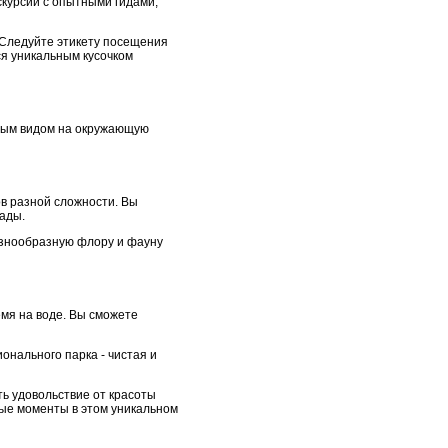
скурсии с опытными гидами,
 Следуйте этикету посещения
я уникальным кусочком
мным видом на окружающую
в разной сложности. Вы
ады.
азнообразную флору и фауну
мя на воде. Вы сможете
ионального парка - чистая и
ть удовольствие от красоты
ые моменты в этом уникальном