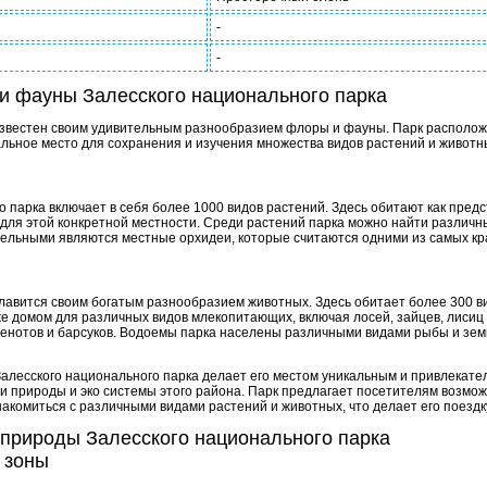
-
-
и фауны Залесского национального парка
звестен своим удивительным разнообразием флоры и фауны. Парк располож
альное место для сохранения и изучения множества видов растений и животн
 парка включает в себя более 1000 видов растений. Здесь обитают как пред
 для этой конкретной местности. Среди растений парка можно найти различны
тельными являются местные орхидеи, которые считаются одними из самых кра
лавится своим богатым разнообразием животных. Здесь обитает более 300 ви
е домом для различных видов млекопитающих, включая лосей, зайцев, лисиц и
 енотов и барсуков. Водоемы парка населены различными видами рыбы и земн
лесского национального парка делает его местом уникальным и привлекател
и природы и эко системы этого района. Парк предлагает посетителям возмож
накомиться с различными видами растений и животных, что делает его поезд
 природы Залесского национального парка
 зоны