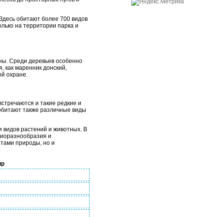
Здесь обитают более 700 видов
олько на территории парка и
аны. Среди деревьев особенно
я, как маренник донский,
ой охране.
встречаются и такие редкие и
 обитают также различные виды
 видов растений и животных. В
биоразнообразия и
тами природы, но и
ир