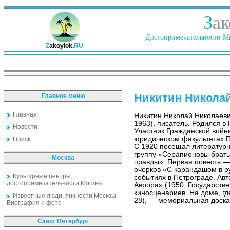
З
ак
Достопримечательности Ми
Z
akoylok.
RU
Никитин Никола
Главное меню
Главная
Никитин Николай Николаев
1963), писатель. Родился в
Новости
Участник Гражданской войн
юридическом факультетах П
Поиск
С 1920 посещал литературн
группу «Серапионовы брать
Москва
правды». Первая повесть —
очерков «С карандашом в р
Культурные центры,
событиях в Петрограде. Авт
достопримечательности Москвы
Аврора» (1950; Государстве
киносценариев. На доме, гд
Известные люди, личности Москвы.
28), — мемориальная доска
Биография и фото
Санкт Петербург