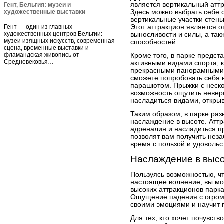
является вертикальный аттр
Гент, Бельгия: музеи и
художественные выставки
Здесь можно выбрать себе 
вертикальные участки стен
Гент — один из главных
Этот аттракцион является 
художественных центров Бельгии:
выносливости и силы, а так
музеи изящных искусств, современная
способностей.
сцена, временные выставки и
фламандская живопись от
Кроме того, в парке предст
Средневековья…
активными видами спорта, 
прекрасными панорамными 
сможете попробовать себя 
парашютом. Прыжки с неско
возможность ощутить невер
насладиться видами, откры
Таким образом, в парке раз
наслаждение в высоте. Атт
адреналин и насладиться 
позволят вам получить нез
время с пользой и удовольс
Наслаждение в выс
Пользуясь возможностью, чт
настоящее волнение, вы мо
высоких аттракционов парка
Ощущение падения с огромн
своими эмоциями и научит 
Для тех, кто хочет почувст