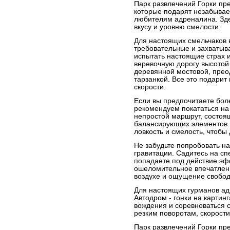
Парк развлечений Горки пр
которые подарят незабывае
любителям адреналина. Зде
вкусу и уровню смелости.
Для настоящих смельчаков 
требовательные и захватыв
испытать настоящие страх 
веревочную дорогу высотой 
деревянной мостовой, прео
тарзанкой. Все это подари
скорости.
Если вы предпочитаете бол
рекомендуем покататься на
непростой маршрут, состоя
балансирующих элементов. 
ловкость и смелость, чтобы
Не забудьте попробовать н
гравитации. Садитесь на с
попадаете под действие эф
ошеломительное впечатлени
воздухе и ощущение свобо
Для настоящих гурманов ад
Автодром - гонки на картин
вождения и соревноваться с
резким поворотам, скорости
Парк развлечений Горки пр