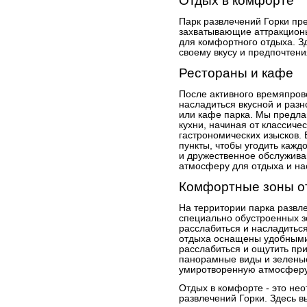
Отдых в комфорте
Парк развлечений Горки пре
захватывающие аттракцион
для комфортного отдыха. Зд
своему вкусу и предпочтени
Рестораны и кафе
После активного времяпров
насладиться вкусной и разн
или кафе парка. Мы предл
кухни, начиная от классиче
гастрономических изысков. 
пункты, чтобы угодить каж
и дружественное обслужив
атмосферу для отдыха и на
Комфортные зоны о
На территории парка развл
специально обустроенных з
расслабиться и насладитьс
отдыха оснащены удобными
расслабиться и ощутить пр
панорамные виды и зелены
умиротворенную атмосферу
Отдых в комфорте - это не
развлечений Горки. Здесь в