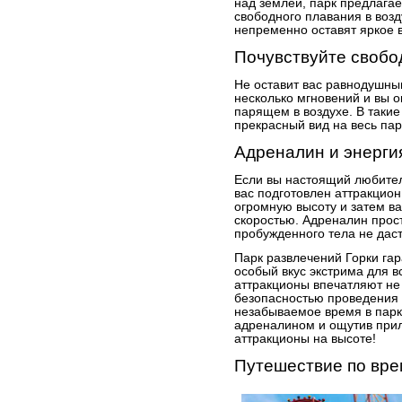
над землей, парк предлагае
свободного плавания в воз
непременно оставят яркое 
Почувствуйте свобо
Не оставит вас равнодушны
несколько мгновений и вы о
парящем в воздухе. В таки
прекрасный вид на весь па
Адреналин и энерги
Если вы настоящий любител
вас подготовлен аттракцион
огромную высоту и затем ва
скоростью. Адреналин прост
пробужденного тела не даст
Парк развлечений Горки га
особый вкус экстрима для 
аттракционы впечатляют не 
безопасностью проведения 
незабываемое время в парк
адреналином и ощутив прил
аттракционы на высоте!
Путешествие по вр