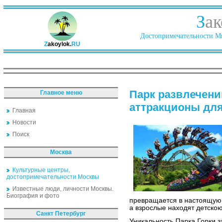
З
ак
Достопримечательности Ми
Z
akoylok.
RU
Парк развлечени
Главное меню
аттракционы для
Главная
Новости
Поиск
Москва
Культурные центры,
достопримечательности Москвы
Известные люди, личности Москвы.
Биография и фото
превращается в настоящую с
а взрослые находят детскою
Санкт Петербург
Уникальность Парка Горки з