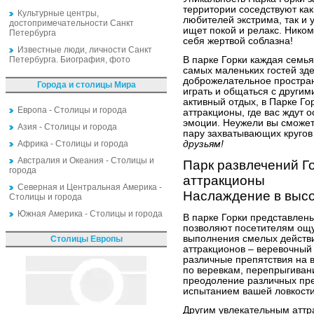
территории соседствуют как
Культурные центры,
любителей экстрима, так и 
достопримечательности Санкт
ищет покой и релакс. Ником
Петербурга
себя жертвой соблазна!
Известные люди, личности Санкт
Петербурга. Биография, фото
В парке Горки каждая семья
самых маленьких гостей зде
доброжелательное простран
Города и столицы Мира
играть и общаться с другим
активный отдых, в Парке Г
Европа - Столицы и города
аттракционы, где вас ждут
эмоции. Неужели вы сможет
Азия - Столицы и города
пару захватывающих кругов
Африка - Столицы и города
друзьям!
Австралия и Океания - Столицы и
Парк развлечений Г
города
аттракционы
Северная и Центральная Америка -
Наслаждение в выс
Столицы и города
Южная Америка - Столицы и города
В парке Горки представлены
позволяют посетителям ощу
выполнения смелых действи
Столицы Европы
аттракционов – веревочный 
различные препятствия на 
по веревкам, перепрыгива
преодоление различных пр
испытанием вашей ловкости
Другим увлекательным аттр