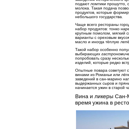
подают ломтики прошутто, 
молока. Такая подача позво
продуктов, которые формир
небольшого государства.
Чаще всего рестораны гор
набор продуктов: тонко нар
крупным помолом, мягкий 
варианты с ореховым вкусом
масло и иногда тёплую леп
Такой набор особенно попу
выбирающих
гастрономич
попробовать сразу несколь
изделий, которые редко вст
Опытные повара советуют с
винами из Романьи или лёг
заведений в сан-марино на
выдержанных сыров и пряны
начинается ужин в старой ч
Вина и ликеры Сан-
время ужина в рест