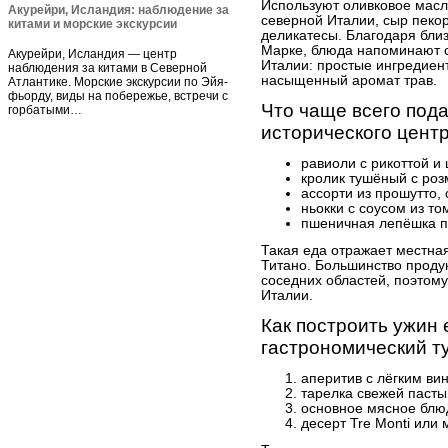
Используют оливковое масл
Акурейри, Исландия: наблюдение за
северной Италии, сыр пек
китами и морские экскурсии
деликатесы. Благодаря бли
Марке, блюда напоминают с
Акурейри, Исландия — центр
Италии: простые ингредиен
наблюдения за китами в Северной
насыщенный аромат трав.
Атлантике. Морские экскурсии по Эйя-
фьорду, виды на побережье, встречи с
Что чаще всего под
горбатыми…
исторического цент
равиоли с рикоттой и
кролик тушёный с ро
ассорти из прошутто,
ньокки с соусом из то
пшеничная лепёшка п
Такая еда отражает местная
Титано. Большинство проду
соседних областей, поэтому
Италии.
Как построить ужин 
гастрономический т
аперитив с лёгким вин
тарелка свежей пасты
основное мясное блю
десерт Tre Monti или