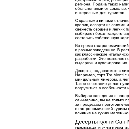
региона. Подача таких нап
объяснениями от сомелье, 
интересным для туристов.
С красными винами отличн
кролик, ассорти из салями 
свежесть овощей и лёгких 
выбирают бокал каждого вид
составить собственную карт
Во время гастрономический
в разных заведениях. В рес
как классические итальянск
разработки. Это позволяет 
выдержки и купажирования.
Десерты, подаваемые с лик
Например, торт Tre Monti с
миндальным ликёром, а лёг
Такое сочетание делает уж
погрузиться в особенности 
Выбирая заведения с пано
сан-марино, вы не только п
за процессом приготовлени
в гастрономический туризм 
влияние на кухню маленьког
Десерты кухни Сан-
печенье и сладкая в