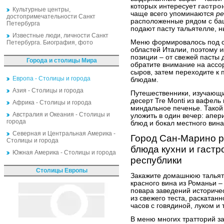
которых интересует
гастро
Культурные центры,
чаще всего упоминаются
ре
достопримечательности Санкт
расположенные рядом с ба
Петербурга
подают пасту тальятелле, н
Известные люди, личности Санкт
Меню формировалось под с
Петербурга. Биография, фото
областей Италии, поэтому
и
позиции – от свежей пасты 
Города и столицы Мира
обратите внимание на ассор
сыров, затем переходите к
Европа - Столицы и города
блюдам.
Азия - Столицы и города
Путешественники, изучаю
десерт Tre Monti из вафель
Африка - Столицы и города
миндальное печенье. Такой
Австралия и Океания - Столицы и
уложить в один вечер: апер
города
блюд и бокал местного вина
Северная и Центральная Америка -
Город Сан-Марино 
Столицы и города
блюда кухни и гаст
Южная Америка - Столицы и города
республики
Столицы Европы
Закажите домашнюю тальяте
красного вина из Романьи –
повара заведений историче
из свежего теста, раскатанн
часов с говядиной, луком и
В меню многих тратторий з