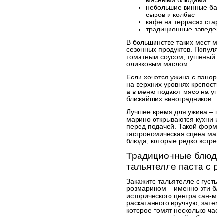
мясными блюдами
небольшие винные бар
сыров и колбас
кафе на террасах ста
традиционные заведе
В большинстве таких мест 
сезонных продуктов. Популяр
томатным соусом, тушёный 
оливковым маслом.
Если хочется ужина с пано
на верхних уровнях крепос
а в меню подают мясо на уг
ближайших виноградников.
Лучшее время для ужина – по
марино открываются кухни 
перед подачей. Такой форма
гастрономическая сцена ма
блюда, которые редко встре
Традиционные блюд
тальятелле паста с 
Закажите тальятелле с густ
розмарином – именно эти б
исторического центра сан-ма
раскатанного вручную, зате
которое томят несколько ча