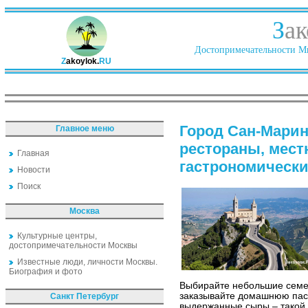
З
ак
Достопримечательности Ми
Z
akoylok.
RU
Город Сан-Марин
Главное меню
рестораны, мест
Главная
гастрономически
Новости
Поиск
Москва
Культурные центры,
достопримечательности Москвы
Известные люди, личности Москвы.
Биография и фото
Выбирайте небольшие семей
заказывайте домашнюю пасту
Санкт Петербург
выдержанные сыры – такой 