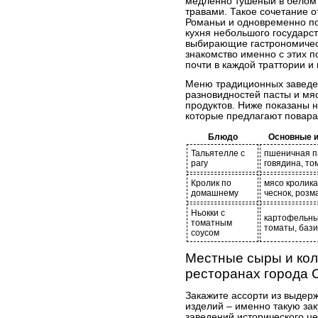
медленно тушёный в белом
травами. Такое сочетание 
Романьи и одновременно по
кухня небольшого государст
выбирающие гастрономическ
знакомство именно с этих п
почти в каждой траттории и
Меню традиционных заведе
разновидностей пасты и мя
продуктов. Ниже показаны 
которые предлагают повара
Блюдо
Основные 
Тальятелле с
пшеничная п
рагу
говядина, то
Кролик по
мясо кролика
домашнему
чеснок, розм
Ньокки с
картофельны
томатным
томаты, бази
соусом
Местные сыры и кол
ресторанах города
Закажите ассорти из выдер
изделий – именно такую за
заведений исторического ц