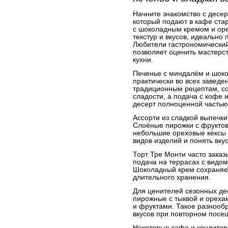
Начните знакомство с десер
который подают в кафе ста
с шоколадным кремом и ор
текстур и вкусов, идеально
Любители гастрономический 
позволяет оценить мастерс
кухни.
Печенье с миндалём и шок
практически во всех заведен
традиционным рецептам, со
сладости, а подача с кофе
десерт полноценной частью
Ассорти из сладкой выпечки
Слоёные пирожки с фруктов
небольшие ореховые кексы 
видов изделий и понять вку
Торт Тре Монти часто заказ
подача на террасах с видом
Шоколадный крем сохраняет
длительного хранения.
Для ценителей сезонных де
пирожные с тыквой и орехам
и фруктами. Такое разнооб
вкусов при повторном посе
Некоторые кафе и кондитер