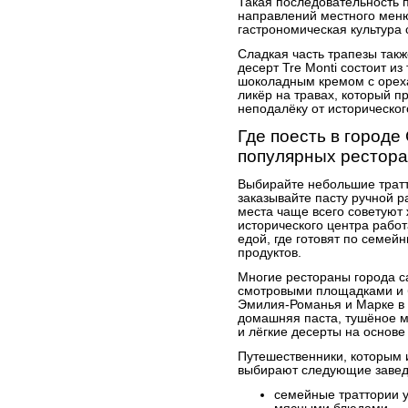
Такая последовательность 
направлений местного меню
гастрономическая культура 
Сладкая часть трапезы так
десерт Tre Monti состоит и
шоколадным кремом с ореха
ликёр на травах, который 
неподалёку от историческог
Где поесть в городе
популярных рестора
Выбирайте небольшие тратт
заказывайте пасту ручной 
места чаще всего советуют 
исторического центра рабо
едой, где готовят по семей
продуктов.
Многие рестораны города 
смотровыми площадками и б
Эмилия-Романья и Марке в 
домашняя паста, тушёное м
и лёгкие десерты на основ
Путешественники, которым 
выбирают следующие завед
семейные траттории у 