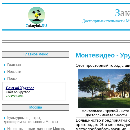
З
ак
Достопримечательности Ми
Z
akoylok.
RU
Монтевидео - Ур
Главное меню
Главная
Этот просторный город с ш
Новости
Поиск
Сайт об Уругвае
Сайт об Уругвае
urugvay.com
Москва
Монтевидео - Уругвай - Фото 
Достопримечательности
Культурные центры,
Большинство предприятий с
достопримечательности Москвы
пригородах. Это мясохлад
Известные люди, личности Москвы.
металлообрабатывающие, ц