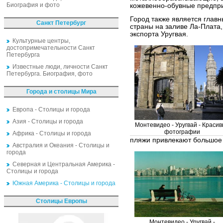
Биография и фото
кожевенно-обувные предпр
Город также является глав
Санкт Петербург
страны на заливе Ла-Плата,
экспорта Уругвая.
Культурные центры,
достопримечательности Санкт
Петербурга
Известные люди, личности Санкт
Петербурга. Биография, фото
Города и столицы Мира
Европа - Столицы и города
Азия - Столицы и города
Монтевидео - Уругвай - Краси
фотографии
Африка - Столицы и города
пляжи привлекают большое 
Австралия и Океания - Столицы и
города
Северная и Центральная Америка -
Столицы и города
Южная Америка - Столицы и города
Столицы Европы
Монтевидео - Уругвай -