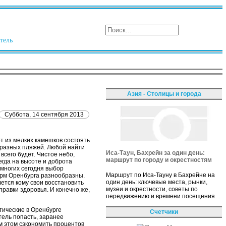
тель
Азия - Столицы и города
Суббота, 14 сентября 2013
ет из мелких камешков состоять
бразных пляжей. Любой найти
Иса-Таун, Бахрейн за один день:
всего будет. Чистое небо,
маршрут по городу и окрестностям
егда на высоте и доброта
 многих сегодня выбор
Маршрут по Иса-Тауну в Бахрейне на
ирм Оренбурга разнообразны.
один день: ключевые места, рынки,
ется кому свои восстановить
музеи и окрестности, советы по
правки здоровья. И конечно же,
передвижению и времени посещения…
тические в Оренбурге
Счетчики
тель попасть, заранее
м этом сэкономить процентов