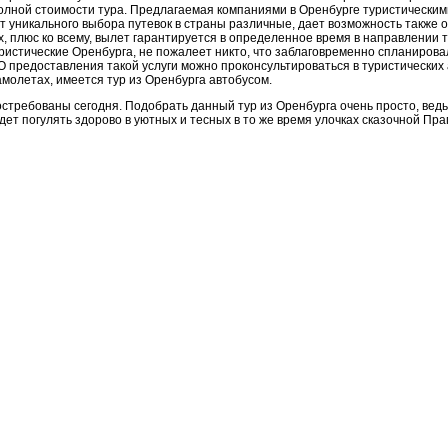
олной стоимости тура. Предлагаемая компаниями в Оренбурге туристическими
т уникального выбора путевок в страны различные, дает возможность также
, плюс ко всему, вылет гарантируется в определенное время в направлении т
ристические Оренбурга, не пожалеет никто, что заблаговременно спланировал
О предоставления такой услуги можно проконсультироваться в туристических 
молетах, имеется тур из Оренбурга автобусом.
остребованы сегодня. Подобрать данный тур из Оренбурга очень просто, ве
дет погулять здорово в уютных и тесных в то же время улочках сказочной Праг