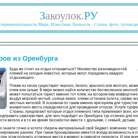
З
акоулок.
РУ
опримечательности Мира, Известные Личности - Статьи, фото, путеводи
ров из Оренбурга
Куда же стоит на отдых отправиться? Множество разновидностей
пляжей на сегодня известно, которые могут порадовать каждого
отдыхающего.
Пляжи из песка существуют черного, белого, красного или желтого, мож
пляж или гальки. В мире можно найти количество бесчисленное многоо
может попытаться турист именно тот пляж, на котором ему комфортнее 
воздух морской чистый, солнце яркое, пляжи оттенков золота, сервис вс
местных жителей. В основном по таким именно критериям для туристов
конкретного места определяется для проведения отпуска. Услуги турф
Страны, предлагают которые отдых пляжного типа привлекают всех, хоч
одправить самочувствие, для чего подойдет из Оренбурга тур отлично для по
сти весело и в то же время беззаботно вместе с друзьями, с семьей, детьми.
о знаете точно и хотите сберечь материальный свой бюджет, компании турис
ронирование раннее. При таком бронировании имеется всегда возможность в о
при этом получить отличные места в момент в самолёте перелета. И при все