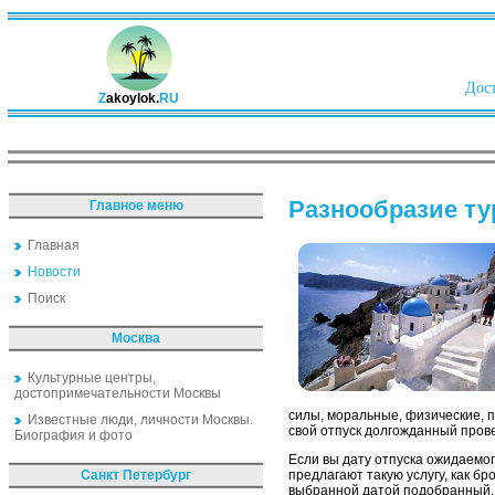
Дост
Z
akoylok.
RU
Разнообразие ту
Главное меню
Главная
Новости
Поиск
Москва
Культурные центры,
достопримечательности Москвы
силы, моральные, физические, п
Известные люди, личности Москвы.
свой отпуск долгожданный прове
Биография и фото
Если вы дату отпуска ожидаемог
Санкт Петербург
предлагают такую услугу, как б
выбранной датой подобранный, 