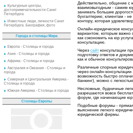
Действительно, общение с 
Культурные центры,
взаимовыгодным - самим ю
достопримечательности Санкт
занимать большие дорогост
Петербурга
бухгалтерию; клиентам - н
контору, которая удовлетво
Известные люди, личности Санкт
Петербурга. Биография, фото
Онлайн-юридическое консу
вариантом, которым важно 
Города и столицы Мира
как сэкономить на юр.услуг
консультацию.
Европа - Столицы и города
Через
сайт
консультации пр
Азия - Столицы и города
подготовку ответов и докум
как и обычное консультиро
Африка - Столицы и города
Различные спорные юридич
Австралия и Океания - Столицы и
через онлайн-консультации.
города
возможность быстро оплачи
Северная и Центральная Америка -
банкинг), можно с легкость
Столицы и города
Несложные, будничные легк
Южная Америка - Столицы и города
разрешаются вовсе бесплат
форум, где начинающие юри
Столицы Европы
Подобные форумы - прямая
выяснение легкого юридич
юридической фирмы.