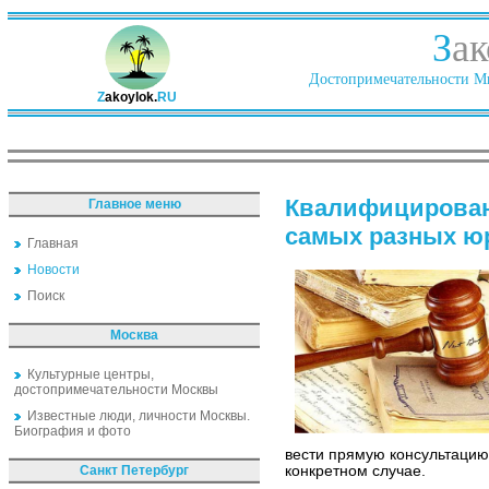
З
ак
Достопримечательности Ми
Z
akoylok.
RU
Квалифицирован
Главное меню
самых разных ю
Главная
Новости
Поиск
Москва
Культурные центры,
достопримечательности Москвы
Известные люди, личности Москвы.
Биография и фото
вести прямую консультацию
Санкт Петербург
конкретном случае.