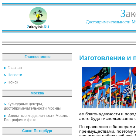
З
ак
Достопримечательности Ми
Z
akoylok.
RU
Изготовление и 
Главное меню
Главная
Новости
Поиск
Москва
Культурные центры,
достопримечательности Москвы
ее благонадежности и поря
Известные люди, личности Москвы.
этого будет использование 
Биография и фото
По сравнению с баннерами
Санкт Петербург
преимуществами, поэтому и
они имеют небольшой вес. 