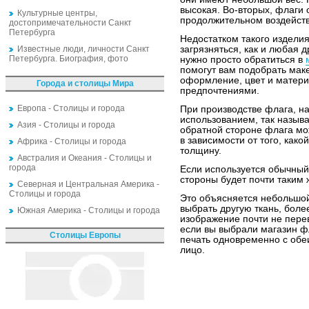
высокая. Во-вторых, флаги 
Культурные центры,
продолжительном воздейств
достопримечательности Санкт
Петербурга
Недостатком такого изделия
Известные люди, личности Санкт
загрязняться, как и любая др
Петербурга. Биография, фото
нужно просто обратиться в
помогут вам подобрать маке
оформление, цвет и матери
Города и столицы Мира
предпочтениями.
Европа - Столицы и города
При производстве флага, на
использованием, так назыв
Азия - Столицы и города
обратной стороне флага мо
в зависимости от того, как
Африка - Столицы и города
толщину.
Австралия и Океания - Столицы и
города
Если используется обычный
стороны будет почти таким ж
Северная и Центральная Америка -
Столицы и города
Это объясняется небольшой
выбрать другую ткань, более
Южная Америка - Столицы и города
изображение почти не перев
если вы выбрали магазин фл
Столицы Европы
печать одновременно с обеи
лицо.