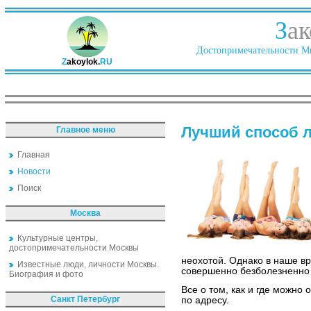
З
ак
Достопримечательности Ми
Z
akoylok.
RU
Лучший способ 
Главное меню
Главная
Новости
Поиск
Москва
Культурные центры,
достопримечательности Москвы
неохотой. Однако в наше в
Известные люди, личности Москвы.
совершенно безболезненно
Биография и фото
Все о том, как и где можно 
Санкт Петербург
по адресу.