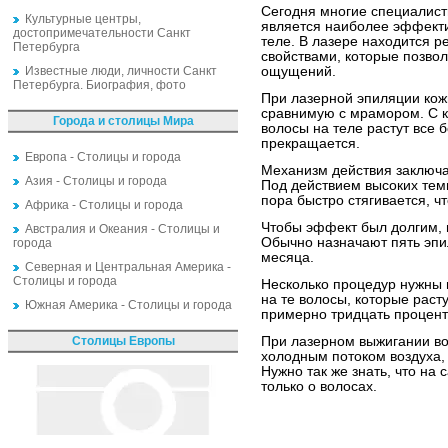
Сегодня многие специалист
Культурные центры,
является наиболее эффект
достопримечательности Санкт
теле. В лазере находится 
Петербурга
свойствами, которые позво
Известные люди, личности Санкт
ощущений.
Петербурга. Биография, фото
При лазерной эпиляции кож
сравнимую с мрамором. С 
Города и столицы Мира
волосы на теле растут все 
прекращается.
Европа - Столицы и города
Механизм действия заключа
Азия - Столицы и города
Под действием высоких тем
пора быстро стягивается, ч
Африка - Столицы и города
Чтобы эффект был долгим, 
Австралия и Океания - Столицы и
Обычно назначают пять эпи
города
месяца.
Северная и Центральная Америка -
Столицы и города
Несколько процедур нужны п
на те волосы, которые раст
Южная Америка - Столицы и города
примерно тридцать процент
Столицы Европы
При лазерном выжигании во
холодным потоком воздуха,
Нужно так же знать, что на 
только о волосах.