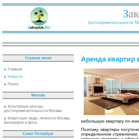
З
ак
Достопримечательности Ми
Z
akoylok.
RU
Аренда квартир 
Главное меню
Главная
Новости
Поиск
Москва
Культурные центры,
достопримечательности Москвы
Известные люди, личности Москвы.
небольшую квартиру по-мак
Биография и фото
Поэтому, квартиры посуточн
Санкт Петербург
определенном стремлении, 
хорошую квартиру, с офиц