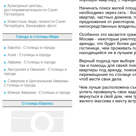
Культурные центры,
Начинать поиск жилой пло
достопримечательности Санкт
необходимо через сеть - б
Петербурга
квартир, частных домиков, 
Известные люди, личности Санкт
предложения от риелторов, 
Петербурга. Биография, фото
непосредственных владель
Особенно это касается граж
Города и столицы Мира
Москве - некоторые риелтор
аренды, что будет более д
Европа - Столицы и города
гостинице, чем проживать п
находящейся не в лучшем 
Азия - Столицы и города
Верный подход при выборе 
Африка - Столицы и города
так и помощь для своей по
Австралия и Океания - Столицы и
квартиры под аренду, помож
города
перемещения по столице от 
чтоб вести свои дела.
Северная и Центральная Америка -
Столицы и города
Чем лучше расположена съ
успеть провернуть свои зад
Южная Америка - Столицы и города
вернуться в свой дом, чем 
жилого массива к месту вст
Столицы Европы