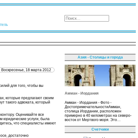
тель
Азия - Столицы и города
Воскресенье, 18 марта 2012
илий для того, чтобы вы
Амман - Иордания
ах, которые предлагают своим
ут такого адвоката, который
Амман - Иордания - Фото -
ДостопримечательностиАмман,
столица Иордании, расположен
контору. Оценивайте все
примерно в 40 километрах на северо-
м юридические услуги, была
восток от Мертвого моря. Это…
дитесь, что специалисты имеют
Счетчики
осе, достаточно