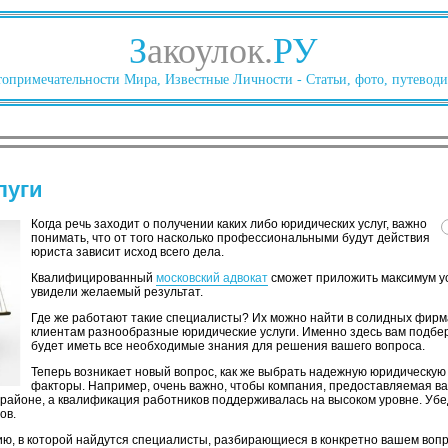
З
акоулок.
РУ
опримечательности Мира, Известные Личности - Статьи, фото, путеводи
луги
Когда речь заходит о получении каких либо юридических услуг, важно
понимать, что от того насколько профессиональными будут действия
юриста зависит исход всего дела.
Квалифицированный
московский адвокат
сможет приложить максимум ус
увидели желаемый результат.
Где же работают такие специалисты? Их можно найти в солидных фирм
клиентам разнообразные юридические услуги. Именно здесь вам подбер
будет иметь все необходимые знания для решения вашего вопроса.
Теперь возникает новый вопрос, как же выбрать надежную юридическую 
факторы. Например, очень важно, чтобы компания, предоставляемая ва
 районе, а квалификация работников поддерживалась на высоком уровне. Убе
ов.
ию, в которой найдутся специалисты, разбирающиеся в конкретно вашем вопр