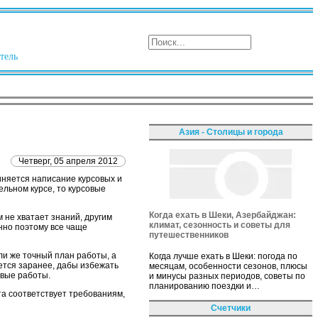
тель
Азия - Столицы и города
Четверг, 05 апреля 2012
иняется написание курсовых и
льном курсе, то курсовые
Когда ехать в Шеки, Азербайджан:
 не хватает знаний, другим
климат, сезонность и советы для
нно поэтому все чаще
путешественников
и же точный план работы, а
Когда лучше ехать в Шеки: погода по
ется заранее, дабы избежать
месяцам, особенности сезонов, плюсы
овые работы.
и минусы разных периодов, советы по
планированию поездки и…
та соответствует требованиям,
Счетчики