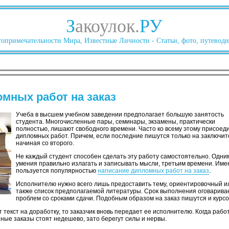
З
акоулок.
РУ
опримечательности Мира, Известные Личности - Статьи, фото, путеводи
мных работ на заказ
Учеба в высшем учебном заведении предполагает большую занятость
студента. Многочисленные пары, семинары, экзамены, практически
полностью, лишают свободного времени. Часто ко всему этому присоед
дипломных работ. Причем, если последние пишутся только на заключите
начиная со второго.
Не каждый студент способен сделать эту работу самостоятельно. Одним
умения правильно излагать и записывать мысли, третьим времени. Име
пользуется популярностью
написание дипломных работ на заказ
.
Исполнителю нужно всего лишь предоставить тему, ориентировочный ил
также список предполагаемой литературы. Срок выполнения оговарива
проблем со сроками сдачи. Подобным образом на заказ пишутся и курс
текст на доработку, то заказчик вновь передает ее исполнителю. Когда рабо
ные заказы стоят недешево, зато берегут силы и нервы.