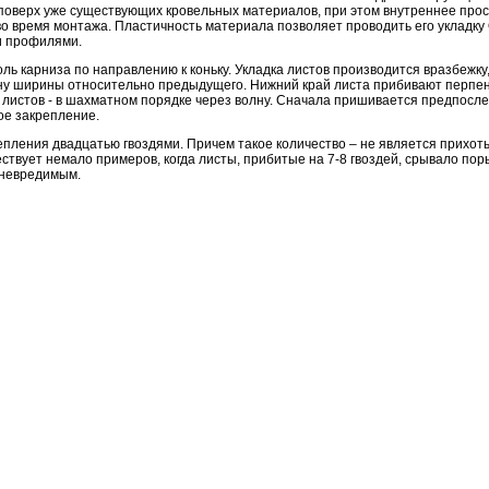
 поверх уже существующих кровельных материалов, при этом внутреннее прос
о время монтажа. Пластичность материала позволяет проводить его укладку
и профилями.
ль карниза по направлению к коньку. Укладка листов производится вразбежк
ну ширины относительно предыдущего. Нижний край листа прибивают перпе
 листов - в шахматном порядке через волну. Сначала пришивается предпосле
ое закрепление.
пления двадцатью гвоздями. Причем такое количество – не является прихоть
твует немало примеров, когда листы, прибитые на 7-8 гвоздей, срывало пор
 невредимым.