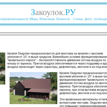
З
акоулок.
РУ
опримечательности Мира, Известные Личности - Статьи, фото, путеводи
Кровля Ондулин предназначается для монтажа на кровлях с высоким
уклоном от 10° и выше градусов. Важнейшее условие функционировани
"кровельного пирога" – беспрепятственное движение потока воздуха п
коньку от карниза. Приток воздуха обеспечивается через подшивку и вд
воздуха происходит через аэраторы, дефлекторы, вентили и из-под конь
Кровля Ондулин предназначается 
высоким уклоном от 10° и выше г
функционирования "кровельного п
движение потока воздуха по венти
карниза. Приток воздуха обеспечи
карниза, при этом вытяжка воздух
дефлекторы, вентили и из-под кон
Эти кровельные материалы отлич
волнистыми листами. Ондулин мож
это повышает гидроизолирующие 