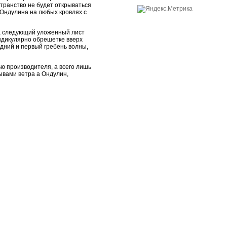
транство не будет открываться
 Ондулина на любых кровлях с
у, следующий уложенный лист
ндикулярно обрешетке вверх
дний и первый гребень волны,
ю производителя, а всего лишь
ывами ветра а Ондулин,