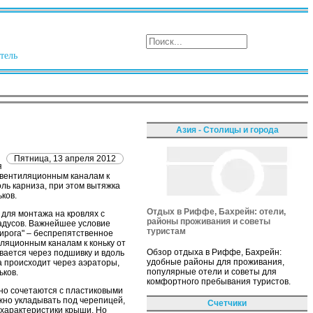
тель
Азия - Столицы и города
Пятница, 13 апреля 2012
я
о вентиляционным каналам к
оль карниза, при этом вытяжка
ков.
Отдых в Риффе, Бахрейн: отели,
для монтажа на кровлях с
районы проживания и советы
радусов. Важнейшее условие
туристам
ирога" – беспрепятственное
ляционным каналам к коньку от
Обзор отдыха в Риффе, Бахрейн:
вается через подшивку и вдоль
удобные районы для проживания,
а происходит через аэраторы,
популярные отели и советы для
ьков.
комфортного пребывания туристов.
но сочетаются с пластиковыми
но укладывать под черепицей,
Счетчики
характеристики крыши. Но