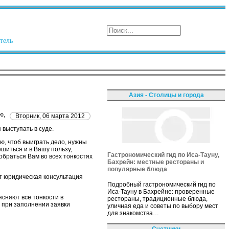
тель
Азия - Столицы и города
ю,
Вторник, 06 марта 2012
 выступать в суде.
ю, чтоб выиграть дело, нужны
шиться и в Вашу пользу,
Гастрономический гид по Иса-Тауну,
обраться Вам во всех тонкостях
Бахрейн: местные рестораны и
популярные блюда
т юридическая консультация
Подробный гастрономический гид по
Иса-Тауну в Бахрейне: проверенные
сняют все тонкости в
рестораны, традиционные блюда,
 при заполнении заявки
уличная еда и советы по выбору мест
для знакомства…
Счетчики