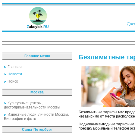
Дост
Z
akoylok.
RU
Безлимитные та
Главное меню
Главная
Новости
Поиск
Москва
Культурные центры,
достопримечательности Москвы
Безлимитные тарифы мтс предос
Известные люди, личности Москвы.
независимо от места расположе
Биография и фото
Подключив выгодные тарифные п
поездку мобильный телефон ост
Санкт Петербург