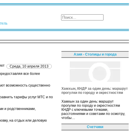
тель
Азия - Столицы и города
уют
Среда, 10 апреля 2013
предоставляя все более
ают возможность существенно
Хамхын, КНДР за один день: маршрут
прогулки по городу и окрестностям
равнить тарифы услуг МТС и по
Хамхын за один день: маршрут
прогулки по городу и окрестностям
ми и родственниками,
КНДР с ключевыми точками,
расстояниями и советами по осмотру,
чтобы…
овку, на отдых или деловую
Счетчики