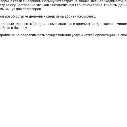
оры, в связи с несением большущих затрат на звонки, нет необходимости, п
ту за осуществление звонков в безлимитном тарифном плане, клиенты данн
ы минут для разговоров.
коиться об остатке денежных средств на абонентском счету.
рифные планы мтс (федеральные, золотые и прямые) предоставляют миним
аботе и бизнесу.
равлена на оперативность осуществления услуг и четкой ориентации на сво