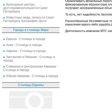
Ограничивать мобильные перегов
Культурные центры,
фиксированную абонентскую пла
достопримечательности Санкт
получают неограниченные объем
Петербурга
То есть, нет надобности, беспо
Известные люди, личности Санкт
Петербурга. Биография, фото
Разнообразные безлимитные та
нанесения какого-либо ущерба р
Города и столицы Мира
Деятельность компании МТС нап
Европа - Столицы и города
Азия - Столицы и города
Африка - Столицы и города
Австралия и Океания - Столицы и
города
Северная и Центральная Америка -
Столицы и города
Южная Америка - Столицы и города
Столицы Европы