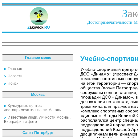
З
ак
Достопримечательности Ми
Z
akoylok.
RU
Учебно-спортив
Главное меню
Главная
Учебно-спортивный центр о
ДСО «Динамо» (проспект Ди
Новости
комплекс спортивных соору
на этой территории — спор
Поиск
общества (позже Петроградс
сооружены водная станция,
Москва
площадки ДСО «Динамо», в
для катания на коньках, лы
Культурные центры,
трамплина для прыжков на л
достопримечательности Москвы
комплекс спортивных соор
«Динамо». В годы Великой 
Известные люди, личности Москвы.
располагался центр специа
Биография и фото
подразделений народного о
подразделений Красной Ар
Санкт Петербург
дисциплинам вели динамовц