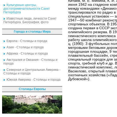
Китаев, М. Е. Минина, К. И.
июня 1942 на стадионе ком
Культурные центры,
между командами «Динамо»
достопримечательности Санкт
Петербурга
транслировался по радио в
специальных установок — з
Известные люди, личности Санкт
1947—50 комбинат реконстр
Петербурга. Биография, фото
спортивных объектов. В 195
создана первая в СССР экс
Города и столицы Мира
олимпийского резерва. В 19
гимнастического комплекса
работу школа олимпийского 
Европа - Столицы и города
ц. (1990): 3 футбольных пол
Азия - Столицы и города
метровыми беговыми дорожк
городошная площадки, 9 тен
Африка - Столицы и города
плавательный бассейн, стр
специальный городок для 
Австралия и Океания - Столицы и
спорта, гребной клуб и др. В
города
гимнастический комплекс, л
Северная и Центральная Америка -
Васкелово, открытый плава
Столицы и города
охотничьих хозяйства («Ла
Дубовской»).
Южная Америка - Столицы и города
Столицы Европы