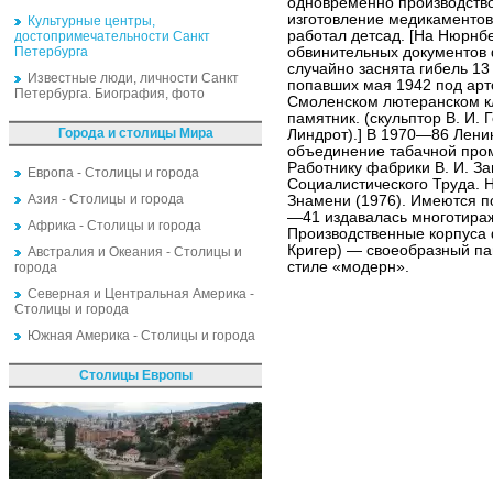
одновременно производство
изготовление медикаментов
Культурные центры,
работал детсад. [На Нюрнбе
достопримечательности Санкт
Петербурга
обвинительных документов 
случайно заснята гибель 13 
Известные люди, личности Санкт
попавших мая 1942 под арт
Петербурга. Биография, фото
Смоленском лютеранском к
памятник. (скульптор В. И. 
Города и столицы Мира
Линдрот).] В 1970—86 Лени
объединение табачной про
Работнику фабрики В. И. З
Европа - Столицы и города
Социалистического Труда. 
Азия - Столицы и города
Знамени (1976). Имеются по
—41 издавалась многотираж
Африка - Столицы и города
Производственные корпуса 
Кригер) — своеобразный п
Австралия и Океания - Столицы и
стиле «модерн».
города
Северная и Центральная Америка -
Столицы и города
Южная Америка - Столицы и города
Столицы Европы