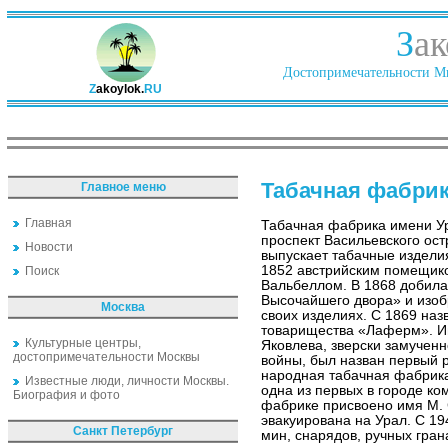
З
ак
Достопримечательности Ми
Z
akoylok.
RU
Табачная фабрик
Главное меню
Главная
Табачная фабрика имени У
проспект Васильевского ост
Новости
выпускает табачные изделия
1852 австрийским помещик
Поиск
Вальбеллом. В 1868 добила
Высочайшего двора» и изобр
Москва
своих изделиях. С 1869 на
товарищества «Лаферм». И
Культурные центры,
Яковлева, зверски замученн
достопримечательности Москвы
войны, был назван первый 
народная табачная фабрика
Известные люди, личности Москвы.
одна из первых в городе ко
Биография и фото
фабрике присвоено имя М. С
эвакуирована на Урал. С 1
Санкт Петербург
мин, снарядов, ручных гран