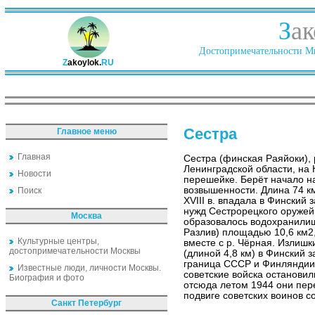
З
ак
Достопримечательности Ми
Z
akoylok.
RU
Сестра
Главное меню
Главная
Сестра (финская Раяйоки), 
Ленинградской области, на
Новости
перешейке. Берёт начало н
возвышенности. Длина 74 к
Поиск
XVIII в. впадала в Финский
нужд Сестрорецкого оружей
Москва
образовалось водохранили
Разлив) площадью 10,6 км2,
Культурные центры,
вместе с р. Чёрная. Излиш
достопримечательности Москвы
(длиной 4,8 км) в Финский 
граница СССР и Финляндии.
Известные люди, личности Москвы.
советские войска остановил
Биография и фото
отсюда летом 1944 они пер
подвиге советских воинов 
Санкт Петербург