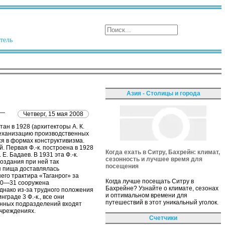
тель
Азия - Столицы и города
 —
Четверг, 15 мая 2008
ан в 1928 (архитекторы А. К.
ю механизацию производственных
ся в формах конструктивизма.
 Первая Ф.-к. построена в 1928
Когда ехать в Ситру, Бахрейн: климат,
. Бадаев. В 1931 эта Ф.-к.
сезонность и лучшее время для
создания при ней так
посещения
я пища доставлялась
его трактира «Таганрог» за
Когда лучше посещать Ситру в
1930—31 сооружена
Бахрейне? Узнайте о климате, сезонах
Однако из-за трудного положения
и оптимальном времени для
граде 3 Ф.-к., все они
путешествий в этот уникальный уголок.
венных подразделений входят
учреждениях.
Счетчики