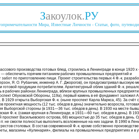
З
акоулок.
РУ
опримечательности Мира, Известные Личности - Статьи, фото, путеводи
ассового производства готовых блюд, строились в Ленинграде в конце 1920 х
.-к. — обеспечить горячим питанием рабочих промышленных предприятий и
забот по приготовлению пищи. Проект строительства первых 4 Ф.-к. разработ
Меерзон, Я. О. Рубанчик, инженер А. Г. Джорогов), он предусматривал высоку
и готовой продукции потребителям. Архитектурный облик зданий Ф.-к. решал
ь в рабочих районах Ленинграда, вблизи крупных промышленных предприятий.
спект Обуховской Обороны, 119а), первый камень в её фундамент заложил А. Е
. В 1929 открыта Выборгская Ф.-к. (ныне проспект Карла Маркса, 45). За счёт 
 проектная мощность (12 тыс. обедов в день) значительно возросла, готова
 Выборгской стороны (в 1931—36 тыс. обедов в день). В 1930 на месте бывш
ская Ф.-к. (самая крупная в Ленинграде, в 1931—60 тыс. обедов в день). В 
й проспект Васильевского острова, 68) мощностью до 35 тыс. обедов в день. 
х гг. не смогли полностью выполнить возложенные на них задачи. В 1990 в Ленин
трестов столовых. В состав современной Ф.-к. кроме собственно производст
феты, магазины «Кулинария», филиалы на промышленных предприятиях и в 