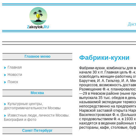
Дост
Z
akoylok.
RU
Фабрики-кухни
Главное меню
Главная
Фабрики-кухни, комбинаты для м
начале 30 х гг. Главная цель Ф
Новости
освободить женщин-работниц от 
Барутчев, И. А. Гильтер, И. А. 
Поиск
процессов, возможность доставк
Размещение Ф.-к. планировалос
Москва
—29 в Невском районе (ныне про
выпускала 35 тыс. обедов в день
называемой экспедиции термосов
Культурные центры,
непосредственно на предприятия
достопримечательности Москвы
Нарвской заставой открыта Нарв
Василеостровская Ф.-к. (Большо
Известные люди, личности Москвы.
с продовольствием Ф.-к. в 1930 
Биография и фото
находятся в ведении районных 
рестораны, кафе, столовые, бу
Санкт Петербург