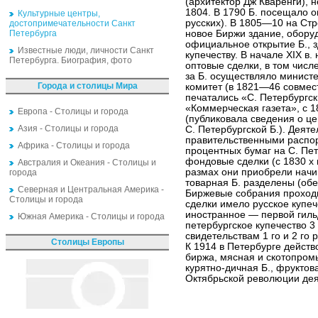
(архитектор Дж Кваренги), 
1804. В 1790 Б. посещало ок
Культурные центры,
русских). В 1805—10 на Стр
достопримечательности Санкт
Петербурга
новое Биржи здание, обору
официальное открытие Б., 
Известные люди, личности Санкт
купечеству. В начале XIX в
Петербурга. Биография, фото
оптовые сделки, в том числ
за Б. осуществляло минист
Города и столицы Мира
комитет (в 1821—46 совмест
печатались «С. Петербургс
«Коммерческая газета», с 
Европа - Столицы и города
(публиковала сведения о це
Азия - Столицы и города
С. Петербургской Б.). Деят
правительственными распо
Африка - Столицы и города
процентных бумаг на С. Пе
фондовые сделки (с 1830 х 
Австралия и Океания - Столицы и
размах они приобрели начи
города
товарная Б. разделены (обе
Северная и Центральная Америка -
Биржевые собрания проходи
Столицы и города
сделки имело русское купеч
иностранное — первой гиль
Южная Америка - Столицы и города
петербургское купечество 3
свидетельствам 1 го и 2 го 
Столицы Европы
К 1914 в Петербурге дейст
биржа, мясная и скотопром
курятно-дичная Б., фруктов
Октябрьской революции деят