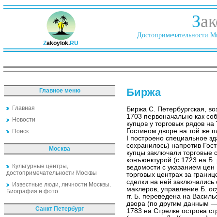
З
ак
Достопримечательности Ми
Z
akoylok.
RU
Биржа
Главное меню
Главная
Биржа С. Петербургская, во
1703 первоначально как со
Новости
купцов у торговых рядов на
Гостином дворе на той же 
Поиск
I построено специальное зда
сохранилось) напротив Гост
Москва
купцы заключали торговые 
конъюнктурой (с 1723 на Б
Культурные центры,
ведомости с указанием цен 
достопримечательности Москвы
торговых центрах за границ
сделки на ней заключались
Известные люди, личности Москвы.
маклеров, управление Б. о
Биография и фото
гг. Б. переведена на Василь
двора (по другим данным — 
Санкт Петербург
1783 на Стрелке острова ст