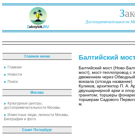
З
ак
Достопримечательности Ми
Z
akoylok.
RU
Балтийский мос
Главное меню
Главная
Балтийский мост (Ново-Бал
мост), мост-теплопровод с
Новости
движением через Обводный 
вокзала (отсюда название).
Поиск
Куликов, архитектор П. А. 
двухшарнирной арки и опо
Москва
гранитом; торшеры фонарей 
торшерам Садового Первого
Культурные центры,
м.
достопримечательности Москвы
Известные люди, личности Москвы.
Биография и фото
Санкт Петербург