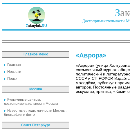
З
ак
Достопримечательности Ми
Z
akoylok.
RU
«Аврора»
Главное меню
Главная
«Аврора» (улица Халтурина,
ежемесячный журнал общес
Новости
политический и литератур
СССР и СП РСФСР. Издаётся
Поиск
молодёжи, публикует преи
авторов. Постоянные раздел
Москва
искусство, критика, «Комиче
Культурные центры,
достопримечательности Москвы
Известные люди, личности Москвы.
Биография и фото
Санкт Петербург