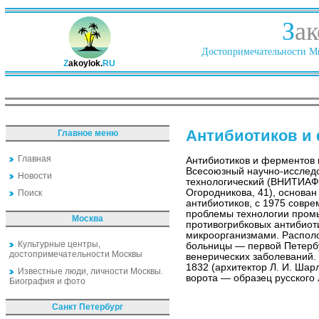
З
ак
Достопримечательности Ми
Z
akoylok.
RU
Антибиотиков и 
Главное меню
Главная
Антибиотиков и ферментов и
Всесоюзный научно-исслед
Новости
технологический (ВНИТИАФ
Огородникова, 41), основан
Поиск
антибиотиков, с 1975 совр
проблемы технологии пром
Москва
противогрибковых антибиот
микроорганизмами. Распол
Культурные центры,
больницы — первой Петерб
достопримечательности Москвы
венерических заболеваний. 
1832 (архитектор Л. И. Ша
Известные люди, личности Москвы.
ворота — образец русского л
Биография и фото
Санкт Петербург