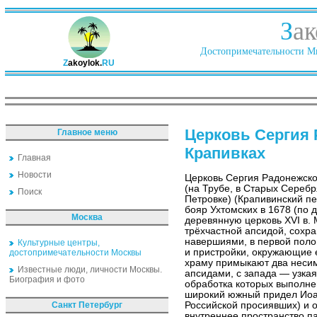
З
ак
Достопримечательности Ми
Z
akoylok.
RU
Церковь Сергия 
Главное меню
Крапивках
Главная
Новости
Церковь Сергия Радонежско
(на Трубе, в Старых Серебр
Поиск
Петровке) (Крапивинский пе
бояр Ухтомских в 1678 (по 
Москва
деревянную церковь XVI в.
трёхчастной апсидой, сохр
навершиями, в первой полов
Культурные центры,
и пристройки, окружающие е
достопримечательности Москвы
храму примыкают два неси
Известные люди, личности Москвы.
апсидами, с запада — узкая
Биография и фото
обработка которых выполне
широкий южный придел Иоан
Санкт Петербург
Российской просиявших) и 
внутреннее пространство п