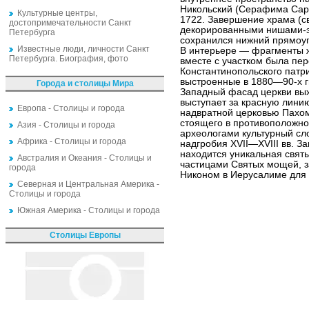
Никольский (Серафима Саро
Культурные центры,
1722. Завершение храма (с
достопримечательности Санкт
декорированными нишами-эк
Петербурга
сохранился нижний прямоуго
Известные люди, личности Санкт
В интерьере — фрагменты ж
Петербурга. Биография, фото
вместе с участком была пе
Константинопольского патр
выстроенные в 1880—90-х гг
Города и столицы Мира
Западный фасад церкви вых
выступает за красную линию
Европа - Столицы и города
надвратной церковью Пахо
стоящего в противоположном
Азия - Столицы и города
археологами культурный с
Африка - Столицы и города
надгробия XVII—XVIII вв. За
находится уникальная свят
Австралия и Океания - Столицы и
частицами Святых мощей, за
города
Никоном в Иерусалиме для 
Северная и Центральная Америка -
Столицы и города
Южная Америка - Столицы и города
Столицы Европы