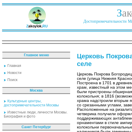
З
ак
Достопримечательности Ми
Z
akoylok.
RU
Церковь Покров
Главное меню
селе
Главная
Новости
Церковь Покрова Богородиц
селе (улица Нижняя Краснос
Поиск
Построена в 1701 в древне
храм, известный на этом ме
Москва
были пристроены обширная
колокольня; в 1816 (возможн
храма надстроили вторым 
Культурные центры,
со срезанными углами, зав
достопримечательности Москвы
Расположенные на ризалита
Известные люди, личности Москвы.
четверика получили оформл
Биография и фото
поддерживающих антаблем
орнаментами в стиле ампир
Санкт Петербург
колокольни первоначальны
наличников были заменены 