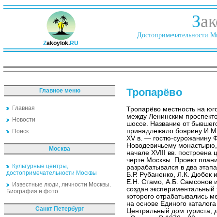
З
ак
Достопримечательности Ми
Z
akoylok.
RU
Тропарёво
Главное меню
Главная
Тропарёво местность на юг
между Ленинским проспект
Новости
шоссе. Название от бывшего 
принадлежало боярину И.М.
Поиск
XV в. — гостю-сурожанину Ф
Новодевичьему монастырю, 
Москва
начале XVIII вв. построена
черте Москвы. Проект план
Культурные центры,
разрабатывался в два этапа
достопримечательности Москвы
Б.Р. Рубаненко, Л.К. Дюбек 
Е.Н. Стамо, А.Б. Самсонов и
Известные люди, личности Москвы.
создан экспериментальный 
Биография и фото
которого отрабатывались м
на основе Единого каталога
Санкт Петербург
Центральный дом туриста, 