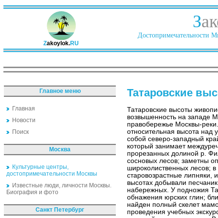
З
ак
Достопримечательности Ми
Z
akoylok.
RU
Татаровские вы
Главное меню
Главная
Татаровские высоты живопи
возвышенность на западе М
Новости
правобережье Москвы-реки.
относительная высота над 
Поиск
собой северо-западный кра
который занимает междуреч
Москва
прорезанных долиной р. Фил
сосновых лесов; заметны о
Культурные центры,
широколиственных лесов; в
достопримечательности Москвы
старовозрастные липняки, и
высотах добывали песчаник
Известные люди, личности Москвы.
набережных. У подножия Та
Биография и фото
обнажения юрских глин; бли
найден полный скелет мамо
Санкт Петербург
проведения учебных экскур