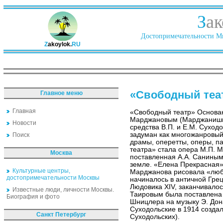
З
ак
Достопримечательности Ми
Z
akoylok.
RU
«Свободный теа
Главное меню
Главная
«Свободный театр» Основан
Марджановым (Марджанишви
Новости
средства В.П. и Е.М. Суход
задуман как многожанровый
Поиск
драмы, оперетты, оперы, 
театра» стала опера М.П. 
Москва
поставленная А.А. Саниным
земле. «Елена Прекрасная
Культурные центры,
Марджанова рисовала «любо
достопримечательности Москвы
начиналось в античной Гре
Людовика XIV, заканчивалос
Известные люди, личности Москвы.
Таировым была поставлена
Биография и фото
Шницлера на музыку Э. Дон
Суходольские в 1914 создал
Санкт Петербург
Суходольских).