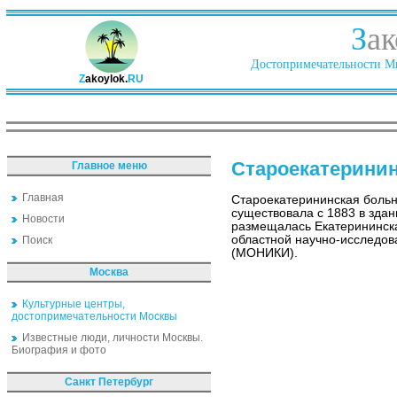
З
ак
Достопримечательности Ми
Z
akoylok.
RU
Староекатерини
Главное меню
Главная
Староекатерининская боль
существовала с 1883 в здани
Новости
размещалась Екатерининск
областной научно-исследов
Поиск
(МОНИКИ).
Москва
Культурные центры,
достопримечательности Москвы
Известные люди, личности Москвы.
Биография и фото
Санкт Петербург