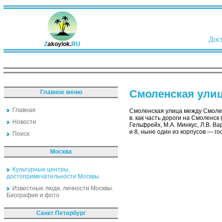
Дост
Z
akoylok.
RU
Смоленская ули
Главное меню
Главная
Смоленская улица между Смолен
в. как часть дороги на Смоленск
Новости
Гельфрейх, М.А. Минкус, Л.В. Варз
и 8, ныне один из корпусов — го
Поиск
Москва
Культурные центры,
достопримечательности Москвы
Известные люди, личности Москвы.
Биография и фото
Санкт Петербург