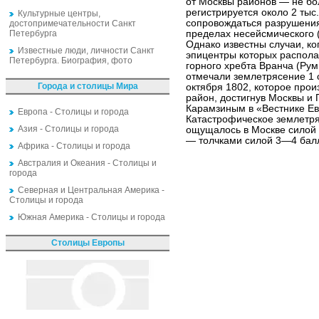
от Москвы районов — не бол
регистрируется около 2 тыс
Культурные центры,
сопровождаться разрушени
достопримечательности Санкт
Петербурга
пределах несейсмического (
Однако известны случаи, к
Известные люди, личности Санкт
эпицентры которых распола
Петербурга. Биография, фото
горного хребта Вранча (Ру
отмечали землетрясение 1 
Города и столицы Мира
октября 1802, которое про
район, достигнув Москвы и 
Карамзиным в «Вестнике Евр
Европа - Столицы и города
Катастрофическое землетря
Азия - Столицы и города
ощущалось в Москве силой 
— толчками силой 3—4 бал
Африка - Столицы и города
Австралия и Океания - Столицы и
города
Северная и Центральная Америка -
Столицы и города
Южная Америка - Столицы и города
Столицы Европы