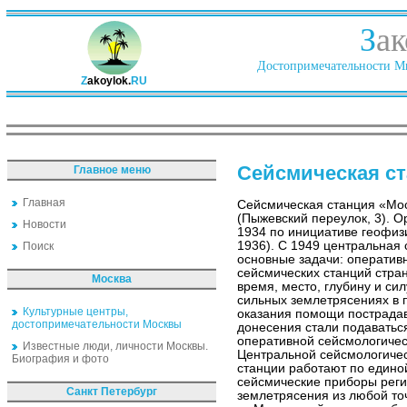
З
ак
Достопримечательности Ми
Z
akoylok.
RU
Сейсмическая с
Главное меню
Главная
Сейсмическая станция «Мо
(Пыжевский переулок, 3). О
Новости
1934 по инициативе геофизи
1936). С 1949 центральная 
Поиск
основные задачи: оператив
сейсмических станций стра
Москва
время, место, глубину и си
сильных землетрясениях в 
Культурные центры,
оказания помощи пострада
достопримечательности Москвы
донесения стали подаватьс
оперативной сейсмологиче
Известные люди, личности Москвы.
Центральной сейсмологическ
Биография и фото
станции работают по едино
сейсмические приборы реги
Санкт Петербург
землетрясения из любой то