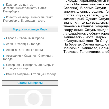
природы, характеризуется 
(часть Матвеевского леса 
Культурные центры,
Сталина). В пойме Сетуни —
достопримечательности Санкт
Петербурга
многочисленные родники (в
плотва, окунь, карась, щука
Известные люди, личности Санкт
зимовки рыб. Однако Сетун
Петербурга. Биография, фото
значения, так как вода сил
тяжёлых металлов, хлорида
Города и столицы Мира
сооружения. Сетунь придаё
ландшафтному облику город
Аминьевский мост, Старый 
Европа - Столицы и города
и Сетуньский мост. По Сету
Азия - Столицы и города
На берегах Сетуни находили
Манухино, Аминьево, Волын
Африка - Столицы и города
Троицкое-Голенищево, слоб
Австралия и Океания - Столицы и
города
Северная и Центральная Америка -
Столицы и города
Южная Америка - Столицы и города
Столицы Европы