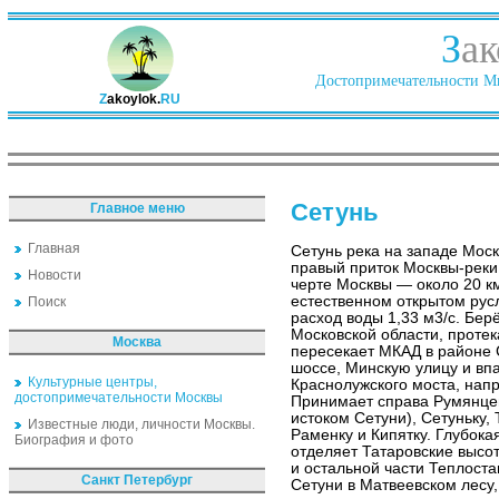
З
ак
Достопримечательности Ми
Z
akoylok.
RU
Сетунь
Главное меню
Главная
Сетунь река на западе Мос
правый приток Москвы-реки.
Новости
черте Москвы — около 20 к
естественном открытом рус
Поиск
расход воды 1,33 м3/с. Бер
Московской области, протек
Москва
пересекает МКАД в районе 
шоссе, Минскую улицу и впа
Культурные центры,
Краснолужского моста, нап
достопримечательности Москвы
Принимает справа Румянцев
истоком Сетуни), Сетуньку,
Известные люди, личности Москвы.
Раменку и Кипятку. Глубок
Биография и фото
отделяет Татаровские высо
и остальной части Теплост
Санкт Петербург
Сетуни в Матвеевском лесу