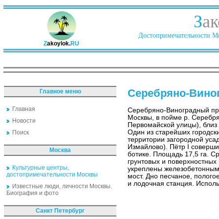
З
ак
Достопримечательности Ми
Z
akoylok.
RU
Серебряно-Вино
Главное меню
Главная
Серебряно-Виноградный пру
Москвы, в пойме р. Серебря
Новости
Первомайской улицы), близ
Один из старейших городски
Поиск
территории загородной уса
Измайлово). Пётр I соверши
Москва
ботике. Площадь 17,5 га. Ср
грунтовых и поверхностных 
Культурные центры,
укреплены железобетонным
достопримечательности Москвы
мост. Дно песчаное, полог
и лодочная станция. Исполь
Известные люди, личности Москвы.
Биография и фото
Санкт Петербург