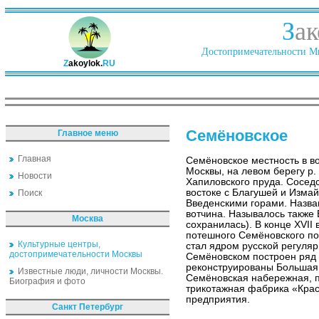
З
ак
Достопримечательности Ми
Z
akoylok.
RU
Семёновское
Главное меню
Главная
Семёновское местность в в
Москвы, на левом берегу р. 
Новости
Хапиловского пруда. Сосед
востоке с Благушей и Изма
Поиск
Введенскими горами. Назван
вотчина. Называлось также 
Москва
сохранилась). В конце XVII 
потешного Семёновского по
Культурные центры,
стал ядром русской регулярн
достопримечательности Москвы
Семёновском построен ряд 
реконструированы Большая
Известные люди, личности Москвы.
Семёновская набережная, 
Биография и фото
трикотажная фабрика «Кра
предприятия.
Санкт Петербург