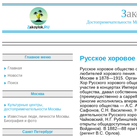
З
ак
Достопримечательности Ми
Z
akoylok.
RU
Русское хоровое
Главное меню
Главная
Русское хоровое общество
любителей хорового пения.
Новости
Москве в 1878—1915. Орган
Хор Русского хорового обще
Поиск
участие в концертах Импера
общества, давал собственн
Москва
(преимущественно a cappel
(многие исполнялись впервы
Культурные центры,
хорового общества — А.С. А
достопримечательности Москвы
Сафонов, С.Н. Василенко, 
деятельности Русского хоро
Известные люди, личности Москвы.
Чайковский, Н.Г. Рубинштей
Биография и фото
открыты общедоступные хор
Войденов). В 1882—88 при 
Санкт Петербург
(регент В.С. Орлов).