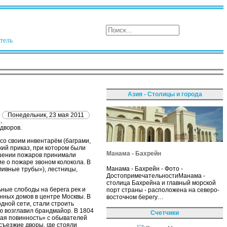
тель
Азия - Столицы и города
Понедельник, 23 мая 2011
,
дворов.
со своим инвентарём (баграми,
ский приказ, при котором были
Манама - Бахрейн
ушении пожаров принимали
е о пожаре звоном колокола. В
Манама - Бахрейн - Фото -
ивные трубы»), лестницы,
ДостопримечательностиМанама -
столица Бахрейна и главный морской
ьные слободы на берега рек и
порт страны - расположена на северо-
янных домов в центре Москвы. В
восточном берегу…
дной сети, стали строить
ю возглавил брандмайор. В 1804
Счетчики
ая повинность» с обывателей
ъезжие дворы, где стояли