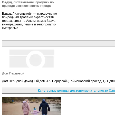
Вадуц, Лихтенштейн: прогулки по
природе и окрестностям города
Вадуц, Лихтенштейн — маршруты по
природным тропам и окрестностям
города: виды на Альпы, замок Вадуц,
виноградники, пешие и велопрогулки,
смотровые…
Дом Перцовой
Дом Перцовой доходный дом З.А. Перцовой (Соймоновский проезд, 1). Один
Культурные центры, достопримечательности Сан