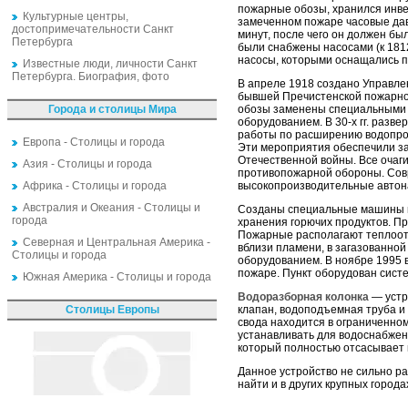
пожарные обозы, хранился инве
Культурные центры,
замеченном пожаре часовые дава
достопримечательности Санкт
минут, после чего он должен был
Петербурга
были снабжены насосами (к 181
насосы, которыми оснащались п
Известные люди, личности Санкт
Петербурга. Биография, фото
В апреле 1918 создано Управле
бывшей Пречистенской пожарной 
Города и столицы Мира
обозы заменены специальными а
оборудованием. В 30-х гг. раз
работы по расширению водопров
Европа - Столицы и города
Эти мероприятия обеспечили за
Отечественной войны. Все очаг
Азия - Столицы и города
противопожарной обороны. Сов
Африка - Столицы и города
высокопроизводительные автонас
Австралия и Океания - Столицы и
Созданы специальные машины и 
города
хранения горючих продуктов. П
Пожарные располагают теплоот
Северная и Центральная Америка -
вблизи пламени, в загазованно
Столицы и города
оборудованием. В ноябре 1995 в
пожаре. Пункт оборудован сист
Южная Америка - Столицы и города
Водоразборная колонка
— устр
Столицы Европы
клапан, водоподъемная труба и 
свода находится в ограниченном
устанавливать для водоснабжен
который полностью отсасывает 
Данное устройство не сильно р
найти и в других крупных город