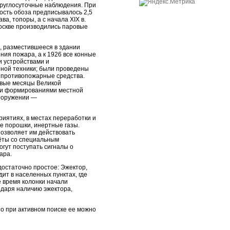
круглосуточные наблюдения. При
ость обоза предписывалось 2,5
а, топоры, а с начала XIX в.
Москве производились паровые
, разместившееся в здании
ния пожара, а к 1926 все конные
 устройствами и
рной техники; были проведены
 противопожарные средства.
рвые месяцы Великой
х и формированиями местной
вооружении —
иятиях, в местах переработки и
е порошки, инертные газы.
озволяет им действовать
лёты со специальным
огут поступать сигналы о
ара.
остаточно простое: Эжектор,
ит в населенных пунктах, где
е время колонки начали
одаря наличию эжектора,
Но при активном поиске ее можно