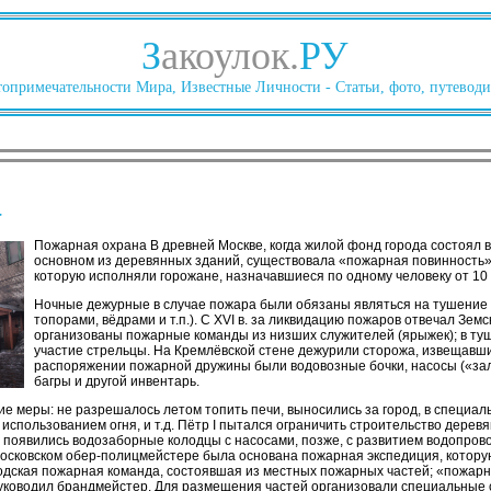
З
акоулок.
РУ
опримечательности Мира, Известные Личности - Статьи, фото, путеводи
а
Пожарная охрана В древней Москве, когда жилой фонд города состоял в
основном из деревянных зданий, существовала «пожарная повинность»
которую исполняли горожане, назначавшиеся по одному человеку от 10 
Ночные дежурные в случае пожара были обязаны являться на тушение 
топорами, вёдрами и т.п.). С XVI в. за ликвидацию пожаров отвечал Зем
организованы пожарные команды из низших служителей (ярыжек); в т
участие стрельцы. На Кремлёвской стене дежурили сторожа, извещавши
распоряжении пожарной дружины были водовозные бочки, насосы («зал
багры и другой инвентарь.
 меры: не разрешалось летом топить печи, выносились за город, в специал
 использованием огня, и т.д. Пётр I пытался ограничить строительство дерев
 появились водозаборные колодцы с насосами, позже, с развитием водопрово
московском обер-полицмейстере была основана пожарная экспедиция, котору
дская пожарная команда, состоявшая из местных пожарных частей; «пожарн
уководил брандмейстер. Для размещения частей организовали специальные с