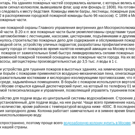
нтарь. На зданиях пожарных частей сооружались каланчи, с которых велись 
ли сигнал колоколом, вывешивали флаг, шар или фонарь (с 1808). На готовн
 следовать к месту бедствия. Команды имели багры, лестницы, пожарные рукав
2 в распоряжении городской пожарной команды было 96 насосов). С 1896 в 
ожарные части.
ние пожарной охраны Главного управления внутренних дел Мосгорисполкома
части. В 20-х гг. все пожарные части были укомплектованы средствами туше
втомобилями с лестницами, насосами, цистернами, подъёмниками и другими
вернулось строительство пожарных депо для содержания и обслуживания пожа
одной сети, устройству уличных гидрантов; разработаны профилактические
щиту города от пожаров во время налётов немецкой авиации на Москву в пе
и пожаров от зажигательных бомб быстро ликвидировались силами пожарны
ременной пожарной техникой оснащены все пожарные части города. На их 
осы, автоцистерны производительностью до 3,5 тыс. л воды в 1 с.
устройства для тушения пожаров в высотных зданиях, на химических предпр
ри борьбе с пожарами применяются воздушно-механическая пена, огнегасящи
ражательными костюмами и кислородно-изолирующими противогазами, что п
й среде, задымлённых помещениях. В борьбе с пожаром используются верто
 Москве открылся единый диспетчерский пункт, на который по телефону 01 м
емой телесигнализации и управления, позволяющей управлять тушением пож
ойство для подачи воды из центральной системы водоснабжения. Строение д
установленный, для подачи воды, на нее рычаг. Чаще всего применение наход
 количестве, кроме районов с температурой воздуха ниже -400С. В последне
ия загородного дома. Колонка работает замечательно и в зимнее время благ
неиспользованную воду.
аспространено, поэтому проще всего
водозаборную колонку купить в Москве
. 
ах нашей страны.