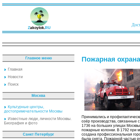
Дост
Z
akoylok.
RU
Пожарная охран
Главное меню
Главная
Новости
Поиск
Москва
Культурные центры,
достопримечательности Москвы
Принимались и профилактические
Известные люди, личности Москвы.
озёр производства, связанные с
Биография и фото
1736 на больших улицах Москвы
пожарные колонки. В 1792 при 
Санкт Петербург
создана профессиональная горо
была снята. Пожарной частью р