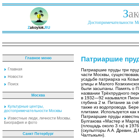
З
ак
Достопримечательности Ми
Z
akoylok.
RU
Патриаршие пру
Главное меню
Главная
Патриаршие пруды три пруд
части Москвы, существовавши
Новости
усадьбе патриарха на Козь
улицы и Малого Козихинског
Поиск
были засыпаны. Память о П
названии Трёхпрудного пер
Москва
в 1932—92 назывался Пионе
глубина 2 м. Питание за счё
Культурные центры,
также из водопровода. Бер
достопримечательности Москвы
плитами. Используется как 
Патриаршие пруды известны
Известные люди, личности Москвы.
Булгакова «Мастер и Марга
Биография и фото
(площадь около 3 га) в 197
(скульпторы А.А. Древин, Д.
Санкт Петербург
Чалтыкьян).