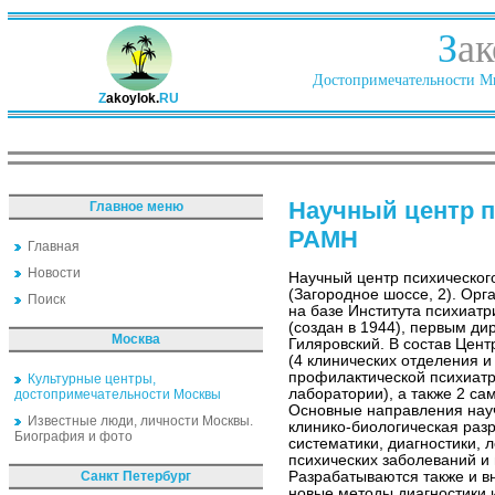
З
ак
Достопримечательности Ми
Z
akoylok.
RU
Научный центр п
Главное меню
РАМН
Главная
Новости
Научный центр психическог
(Загородное шоссе, 2). Орг
Поиск
на базе Института психиат
(создан в 1944), первым ди
Москва
Гиляровский. В состав Цен
(4 клинических отделения и
профилактической психиатр
Культурные центры,
лаборатории), а также 2 са
достопримечательности Москвы
Основные направления нау
Известные люди, личности Москвы.
клинико-биологическая раз
Биография и фото
систематики, диагностики, 
психических заболеваний и 
Санкт Петербург
Разрабатываются также и в
новые методы диагностики 